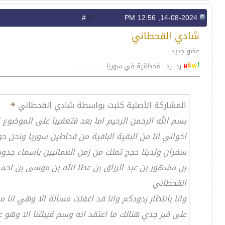
62
#
14-08-2024, 12:56 PM
شادي القحطاني
عضو جديد
رد: رد : قحطانية في سوريا .................
المشاركة الأصلية كتبت بواسطة شادي القحطاني
بسم الله الرحمن الرحيم اما بعد فتعقيبا على الموضوع 
سفران ولدينا حجج تملك من زمن العمانيين باسماء جدودن
بن مشهور بن عبد الرزاق بن عطا الله بن موسى بن اح
القحطاني
وانا بانتظار ردودكم وانا قد اغفلت مسألة الا وهي انا
على قبر جدي هنالك ما اعتقد انه وسم قبيلتنا الا وهو على الشكل التالي 151 اي مطرقين وحلقة والله المو