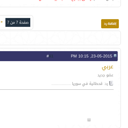
«
ا
صفحة 7 من 7
61
#
23-05-2015, 10:15 PM
عربي
عضو جديد
رد: قحطانية في سوريا .................