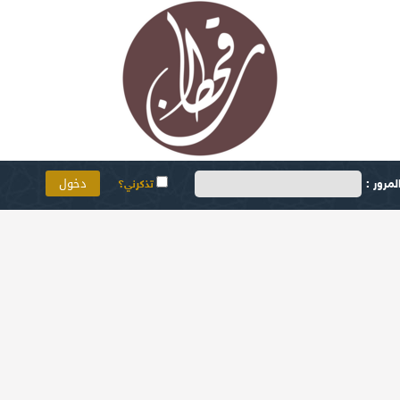
مرور :
تذكرني؟