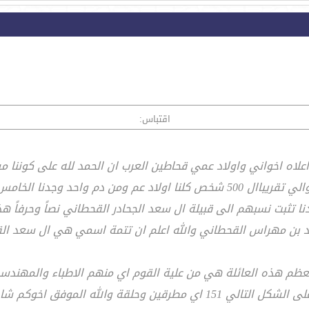
اقتباس:
اعلاه اخواني واولاد عمي قحاطين العرب ان الحمد لله على كوننا م
اخواني انا من البقية الباقية من قحاطين سوريا ونحن حوالي تقريباال 500 شخص ك
ا تثبت نسبهم الى قبيلة ال سعد الجحادر القحطاني نصاً وحرفاً هذ
مد بن مهراس القحطاني والله اعلم ان تتمة اسمي هي ال سعد ال
 معظم هذه العائلة هي من علية القوم اي منهم الاطباء والمهندسي
فق اخوكم شادي القحطاني ابو مشهور