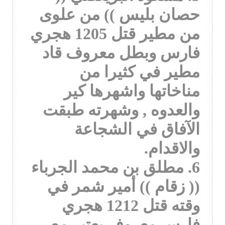
حصان بليس )) من علوى
من مطير قتل 1205 هجري
فارس وبطل معروف قاد
مطير في كثيرا من
مناخاتها واشهرها كير
والعدوه , وشهرته طبقت
الآفاق في الشجاعة
والاقدام.
6. مطلق بن محمد الجرباء
(( زقام )) أمير شمر في
وقته قتل 1212 هجري
فارس معروف يعتبر مع