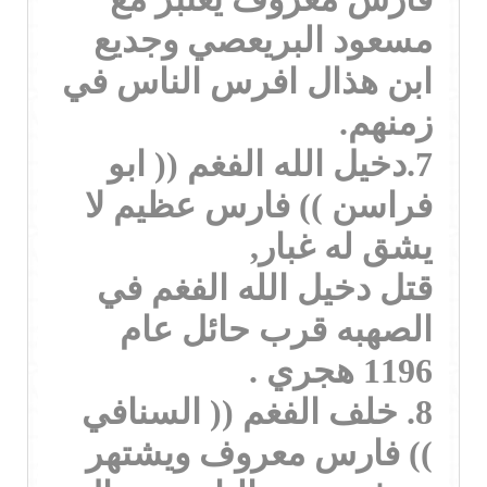
مسعود البريعصي وجديع
ابن هذال افرس الناس في
زمنهم.
7.دخيل الله الفغم (( ابو
فراسن )) فارس عظيم لا
يشق له غبار,
قتل دخيل الله الفغم في
الصهبه قرب حائل عام
1196 هجري .
8. خلف الفغم (( السنافي
)) فارس معروف ويشتهر