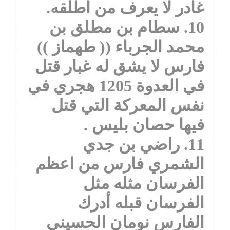
غادر لا يعرف من اطلقه.
10. سطام بن مطلق بن
محمد الجرباء (( طهماز ))
فارس لا يشق له غبار قتل
في العدوة 1205 هجري في
نفس المعركة التي قتل
فيها حصان بليس .
11. راضي بن جدي
الشمري فارس من اعظم
الفرسان مثله مثل
الفرسان قبله أدرك
الفارس نومان الحسيني