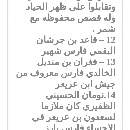
وتقابلوا على ظهر الحياد
وله قصص محفوظه مع
شمر .
12 – قاعد بن جرشان
البقمي فارس شهير
13 – فغران بن منديل
الخالدي فارس معروف من
جيش ابن عريعر
14.نومان الحسيني
الظفيري كان ملازما
لسعدون بن عريعر في
الاحساء فارس بارز