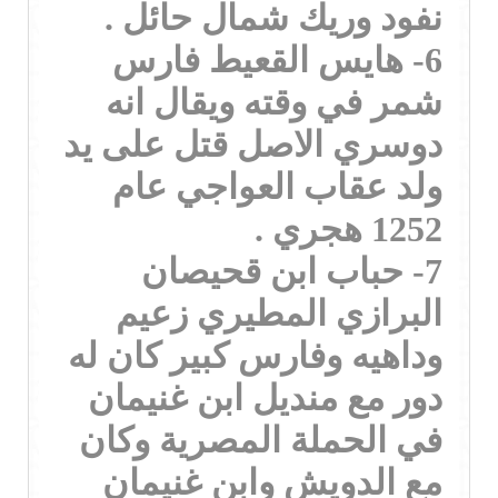
نفود وريك شمال حائل .
6- هايس القعيط فارس
شمر في وقته ويقال انه
دوسري الاصل قتل على يد
ولد عقاب العواجي عام
1252 هجري .
7- حباب ابن قحيصان
البرازي المطيري زعيم
وداهيه وفارس كبير كان له
دور مع منديل ابن غنيمان
في الحملة المصرية وكان
مع الدويش وابن غنيمان