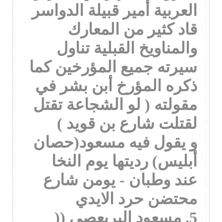
العربية أمير قبيلة الدواسر
قاد كثير من المعارك
والمناويخ القبلية تناول
سيرته جميع المؤرخين كما
ذكره المؤرخ أبن بشر في
مقولته ( لو الشجاعة تقتل
لقتلت شارع بن قويد )
و يقول فيه مسعود(حصان
أبليس) رديتها يوم النخا
عند وطبان - يومن شارع
محتضن حرد الايدي
5. مسعود البريعصي ((