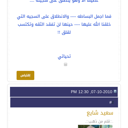
عظيما الا وهو ينطلق على سجيته ....
فما اجمل البساطه ---- والانطلاق على السجيه التي
خلقنا الله عليها ---- حينها لن تفقد الثقه وتكتسب
لقلق !!
تحياتي
07-10-2010, 12:30 PM
2
#
سعيد شايع
.::قلم من ذهـب::.