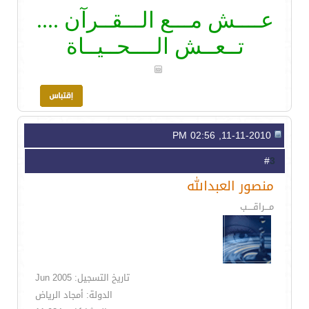
عــــش مـــع الـــقــرآن ....
تــعــش الــــحــيــاة
11-11-2010, 02:56 PM
3
#
منصور العبدالله
مـــراقــــب
تاريخ التسجيل: Jun 2005
الدولة: أمجاد الرياض