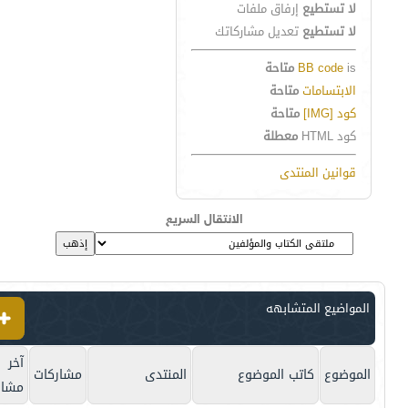
لا تستطيع
إرفاق ملفات
لا تستطيع
تعديل مشاركاتك
is
BB code
متاحة
الابتسامات
متاحة
كود [IMG]
متاحة
كود HTML
معطلة
قوانين المنتدى
الانتقال السريع
المواضيع المتشابهه
آخر
الموضوع
كاتب الموضوع
المنتدى
مشاركات
مشار