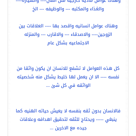
وهناك عوامل ماديه خارجيه مثل المال---- والسياره----
والغذاء والمكتبه --- والوظيفه --- الخ
وهناك عوامل انسانيه واقصد بها ---- العلاقات بين
الزوجين---- والاصدقاء --- والاقارب --- والمنزله
الاجتماعيه بشكل عام
كل هذه العوامل لا تشفع للانسان ان يكون واثقا من
نفسه ---- الا ان يعمل لها خليط يشكل منه شخصيته
الواثقه في كل شئ ...
فالانسان بدون ثقه بنفسه لا يعيش حياته الهنيه كما
ينبغي ----- ويحتاج للثقه لتحقيق اهدافه وعلاقات
جيده مع الاخرين ...