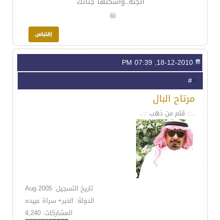
الجنه..واسكنها جناتك
18-12-2010, 07:39 PM
4
#
مرتاح البال
..:: قلم من ذهب ::..
تاريخ التسجيل: Aug 2005
الدولة: الخبر+ سراة عبيده
المشاركات: 4,240