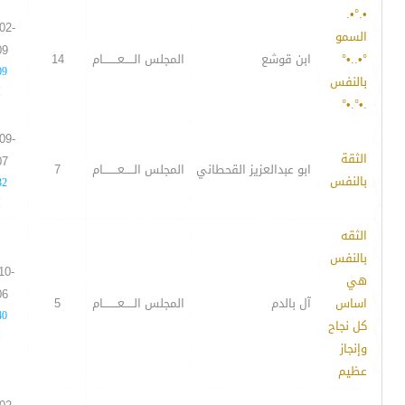
•.°•.
02-
السمو
09
°•..•°
ابن قوشع
المجلس الـــــعــــــــام
14
09
بالنفس
M
.•°.•°
09-
الثقة
07
ابو عبدالعزيز القحطاني
المجلس الـــــعــــــــام
7
بالنفس
32
M
الثقه
بالنفس
10-
هي
06
اساس
آل بالدم
المجلس الـــــعــــــــام
5
40
كل نجاح
M
وإنجاز
عظيم