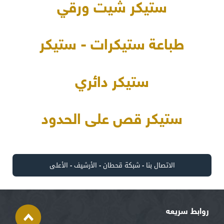
ستيكر شيت ورقي
طباعة ستيكرات - ستيكر
ستيكر دائري
ستيكر قص على الحدود
الاتصال بنا
-
شبكة قحطان
-
الأرشيف
-
الأعلى
روابط سريعه