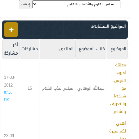
المواضيع المتشابهه
آخر
الموضوع
كاتب الموضوع
المنتدى
مشاركات
مشاركة
معلقة
أمروء
17-03-
القيس..
2012
مع
عبدالله الوهابي
مجلس عذب الكلام
15
07:26
شرحها..
PM
والتعريف
بالشاعر
أهدي
لكم سيرة
23-09-
بطل