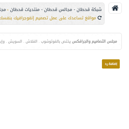
شبكة قحطان - مجالس قحطان - منتديات قحطان
مجا
>
مواقع تساعدك على عمل تصميم إنفوجرافيك بنفسك
مجلس التصاميم والجرافكس
يختص بالفوتوشوب . الفلاش . السويش . وإبد