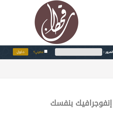
مرور :
تذكرني؟
نفوجرافيك بنفسك