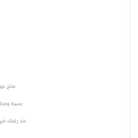
منتج جوج
بسيط ومجانى
عند رغبتك في ربط بيان