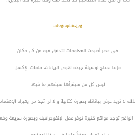
كما أن مثل هذه التصاميم قد تأخذ منك وقتاً كبيراً، فما البديل؟!
infographic.jpg
في عصر أصبحت المعلومات تتدفق فيه من كل مكان
فإننا نحتاج لوسيلة جيدة لعرض البيانات، ملفات الإكسل
ليس كل من سيقرأها سيفهم ما فيها
لك لا تريد عرض بياناتك بصورة كتابية وإلا لن تجد من يعيرك الإهتمام
الواقع توجد مواقع كثيرة توفر عمل الإنفوجرافيك وبصورة سريعة وفعا