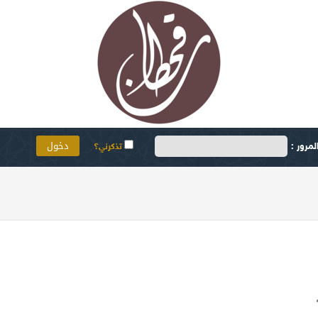
مرور :
تذكرني؟