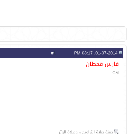
1
#
01-07-2014, 08:17 PM
فارس قحطان
GM
صفة صلاة التراويح ،، وصلاة الوتر