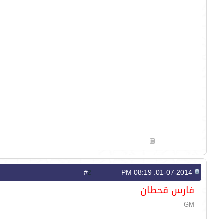
2
#
01-07-2014, 08:19 PM
فارس قحطان
GM