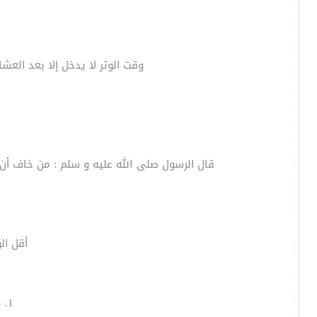
وقت الوتر لا يدخل إلا بعد العشا
قال الرسول صلى الله عليه و سلم : من خاف أن لا
أقل ال
1. يجوز أن يصلي ركعتين ويسلّم وتسمى (الشفع)، ثم يأتي بواحدة ويسلم ،