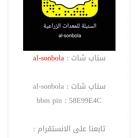
سناب شات :
al-sonbola
سناب شات : al-sonbola
bbm pin : 58E99E4C
تابعنا على الانستقرام :