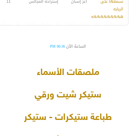
نسمعها على
أعز إنسان
إستراحة المجالس
11
الربابه
هههههههههه
الساعة الآن
06:36 PM
ملصقات الأسماء
ستيكر شيت ورقي
طباعة ستيكرات - ستيكر