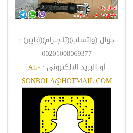
جوال (واتساب)(تلـجــرام)(فايبر) :
00201008069377
أو البريد الالكترونى :
AL-
SONBOLA@HOTMAIL.COM