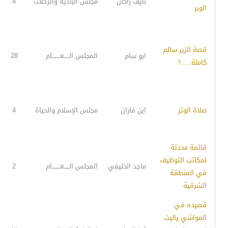
نايف راكان
مجلس الباديه والرحلات
4
الوبر
قصة الزير سالم
ابو سام
المجلس الـــــعــــــــام
28
كاملة.....؟
صلاة الوتر
ابن فاران
مجلس الإسلام والحياة
4
قائمة محدثة
لمكاتب التوظيف
ماجد الخليفي
المجلس الـــــعــــــــام
2
في المنطقة
الشرقية
قصيده في
المواشي ياليت