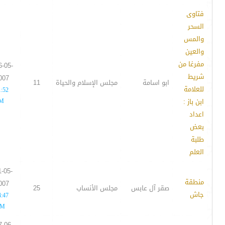
فتاوى
السحر
والمس
والعين
مفرغا من
6-05-
شريط
007
ابو اسامة
مجلس الإسلام والحياة
11
للعلامة
1:52
ابن باز :
M
اعداد
بعض
طلبة
العلم
1-05-
منطقة
007
صقر آل عابس
مجلس الأنساب
25
جاش
4:47
M
7-06-