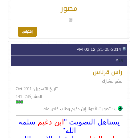
مصور
21-05-2014, 02:12 PM
15
#
راس قرناس
عضو مشارك
تاريخ التسجيل: Oct 2011
المشاركات: 141
رد: تصويت لأخونا إبن دغيم وطلب خاص منه .
يستاهل التصويت "
ابن دغيم
سلمه
الله"