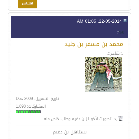
22-05-2014, 01:05 AM
16
#
محمد بن مسفر بن جليد
.::شاعـر::.
تاريخ التسجيل: Dec 2009
المشاركات: 1,898
رد: تصويت لأخونا إبن دغيم وطلب خاص منه .
يستاهل بن دغيم