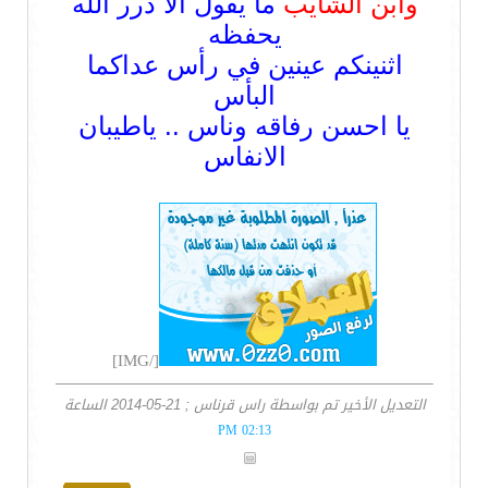
وابن الشايب
ما يقول الا درر الله
يحفظه
اثنينكم عينين في رأس عداكما
البأس
يا احسن رفاقه وناس .. ياطيبان
الانفاس
[/IMG]
التعديل الأخير تم بواسطة راس قرناس ; 21-05-2014 الساعة
02:13 PM