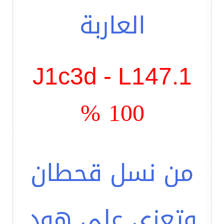
العاربة
J1c3d - L147.1
100 %
من نسل قحطان
وتعزى على هود