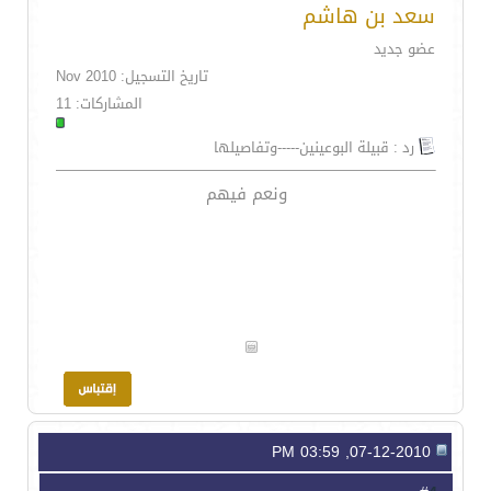
سعد بن هاشم
عضو جديد
تاريخ التسجيل: Nov 2010
المشاركات: 11
رد : قبيلة البوعينين-----وتفاصيلها
ونعم فيهم
07-12-2010, 03:59 PM