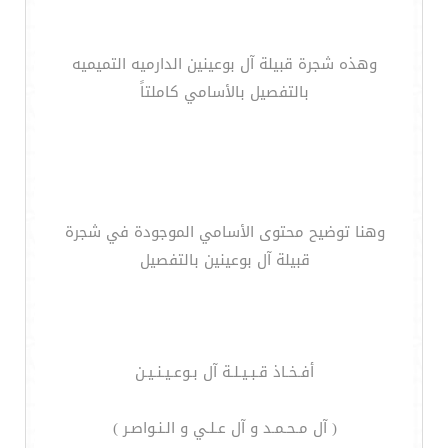
وهذه شجرة قبيلة آل بوعينين الدارميه التميميه
بالتفصيل بالأسامي كاملتاً
وهنا توضيح محتوى الأسامي الموجودة في شجرة
قبيلة آل بوعينين بالتفصيل
أفـخـاذ قـبـيـلـة آل بـوعـيـنـيـن
( آل مـحـمـد و آل عـلـي و الـنـواصـر )