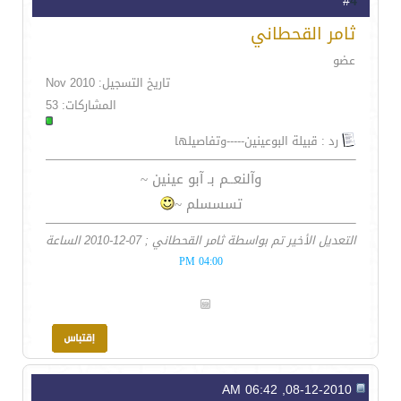
4
#
ثامر القحطاني
عضو
تاريخ التسجيل: Nov 2010
المشاركات: 53
رد : قبيلة البوعينين-----وتفاصيلها
وآلنعــم بـ آبو عينين ~
تسسسلم ~
التعديل الأخير تم بواسطة ثامر القحطاني ; 07-12-2010 الساعة
04:00 PM
08-12-2010, 06:42 AM