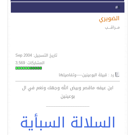
5
#
الضويري
مـــراقــــب
تاريخ التسجيل: Sep 2004
المشاركات: 3,569
رد : قبيلة البوعينين-----وتفاصيلها
ابن عيفه ماقصر وبيض الله وجهك ونعم في ال
بوعينين
__________________
السلالة السبأية