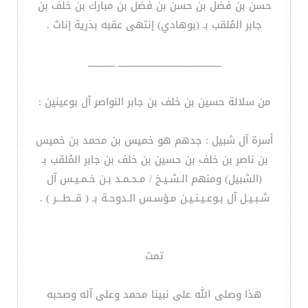
حسن بن فضل بن حسن بن فضل بن مبارك بن خلف بن
جابر المُلقب بـ (بوهادي) إنتهى عقبه بذرية إناث .
ــــــــــــــــــــــــــــــــــــــــــــــــــ ـــــــــــــ
من سلالة حسين بن خلف بن جابر النواصر آل بوعينين :
أسرة آل شبيل : جدهم هو خميس بن محمد بن خميس
بن ناصر بن خلف بن حسين بن خلف بن جابر المُلقب بـ
(الشبيل) ومنهم الـشـيـخ / مـحـمـد بـن خـمـيـس آل
شـبـيـل آل بـوعـيـنـيـن مـؤسـس الـدوحـة بـ ( قــطـــر ) .
تمت
هذا وصلى الله على نبينا محمد وعلى آله وصحبه