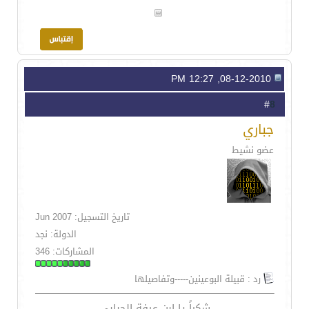
08-12-2010, 12:27 PM
8
#
جباري
عضو نشيط
تاريخ التسجيل: Jun 2007
الدولة: نجد
المشاركات: 346
رد : قبيلة البوعينين-----وتفاصيلها
شكراً يا ابن عيفة الحبابي