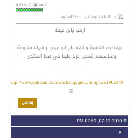
المشاركات: 5,176
رد : قبيلة البوعينين-----وتفاصيلها
ارحب يابن عيفة
ويعطيك العافية والنعم بال ابو عينين وقبيلة معروفة
ومناسبهم شخص عزيز علينا في هذا المنتدى .
__________________
http://www.qahtaan.com/works/up/get....fmnp1261962149
07-12-2010, 02:50 PM
3
#