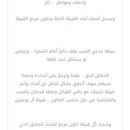
وأحلاف ومواطن ... إلخ
ويسجل أسماء أبناء القبيلة كاملة وتكون مرجع القبيلة
.
حينها مدعي النسب يقف حائراً أمام الشجرة .. ويتمنى
لو يستظل تحت ظلها .
لأحقاق الحق .. فقط وترحمً على أجدادنا وحفظ
نسبهم سوف أتطرق بشكل شامل عن أفخاذ وأسر
قبيلة ارتبطت مع باقى القبائل ومنها قحطان بالنسب
والمنتشرة فى دول مجلس التعاون .. قبيلة آل بوعينين
وشجرة كُل قبيلة تكون مرجع للباحث الصادق الذي