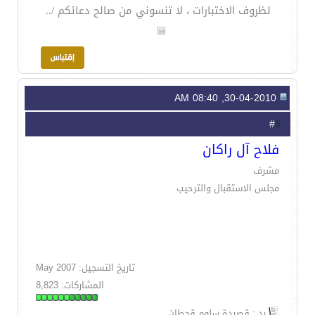
لظروف الاختبارات ، لا تنسوني من صالح دعائكم /..
30-04-2010, 08:40 AM
5
#
فلاح آل راكان
مشرف
مجلس الاستقبال والترحيب
تاريخ التسجيل: May 2007
المشاركات: 8,823
رد : قصيدة سلوم قحطان,,,,