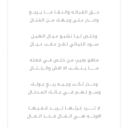
حـــــق الـقـبـالــه والــنــقــا مــــــا يـــرجـــع
واحــــذر عــلــى وجــهــك مــــن الـفـتــال
وخـلــص لــيــا نـشـبــو عــيــال الـهـيــن
ســــود الـلـيـالـي لــقــح عــقـــب حــيـــال
مـاهـو بعـيـبٍ مــن خـلــص فـــي فـعـلـه
مــــــــا يـــنـــشـــب الا الاش والـــخـــتـــال
وحــــذر تــكـــب وجــيـــه ربـــــعٍ جــولـــك
وســــع لــهـــم فـــــي جــالـــك الـمــدخــال
لا تــــــــرد غــرتـــهـــا تــــريــــد قــفــيــهـــا
الاولـــــه هـــــي الـــفـــال فـــخـــذ الـــفـــال