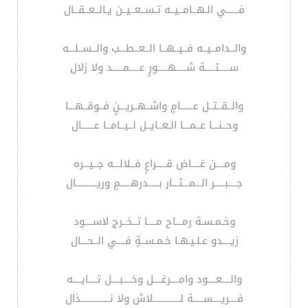
فــــــي الـهــامــيــه تـســعــيــن يـالــعــقــال
والــدامــيــه فــيــهــا الــعــطـــب والــســلـــه
ســـــتـــــة شـــــهـــــورٍ عـــــمـــــد ولا زلال
والــقــتــل عــــــامٍ واشــهــريـــنٍ فــوقــهـــا
وحــنـــا عــمـــا الـعــايــل لــيــامــا عــــــال
ومــــن غــــاض قـــــراعٍ فــلالـــه جــيـــره
جــــبـــــر الـــمـــثـــار بـــــدرهـــــمٍ وريــــــــــال
وخـمـسـة رمـــاح مــــا تــخــرج لاســــود
زيــــدو عـلـيـهـا خـمـســةٍ فــــي الــحـــال
والــــعــــود وامــــرغــــل وخــــبــــل تــــايــــه
فــــريــــســـــة لـــــــــــــلاش ولا نــــــــــــــذال