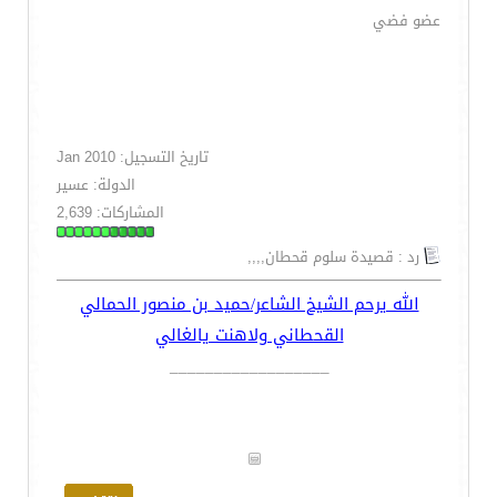
عضو فضي
تاريخ التسجيل: Jan 2010
الدولة: عسير
المشاركات: 2,639
رد : قصيدة سلوم قحطان,,,,
الله يرحم الشيخ الشاعر/حميد بن منصور الحمالي
القحطاني ولاهنت يالغالي
__________________