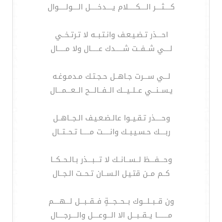
كــــثــــر الــــكـــــلام يــــدخـــــل الــــولـــــوال
احـــذر تـضـيـعـف وانـتـبــه لا تـرتـخــي
لــــي شــفــت شـــــدك عـــــال ولا مـــــال
لـــي ســـرت جـاهــل حـجـتـك مـدمـوغـه
يـســنـــي عــلــيـــك الــفــالـــح الــعـــمـــال
وحــــذر تـقـيــوا عالـضـعـيـف الـجــاهــل
ربــــك حـسـيـبــك وانـــــت مـــــا تـحــتــال
وحـــفـــظ لــســانــك لا تـــبـــذر بـالـحــكــا
كــم مــن قتـيـل الـســان تـحــت الـجــال
ون قــبــلـــوك بــحــجـــةٍ فــقــبـــل لـــهــــم
مـــــــا يــقــبـــل الا الـــوعــــل والــــرجــــال