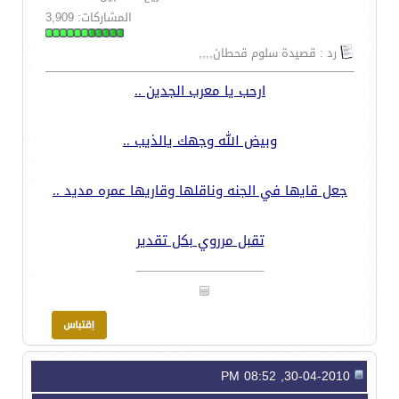
المشاركات: 3,909
رد : قصيدة سلوم قحطان,,,,
ارحب يا معرب الجدين ..
وبيض الله وجهك يالذيب ..
جعل قايها في الجنه وناقلها وقاريها عمره مديد ..
تقبل مرروي بكل تقدير
__________________
30-04-2010, 08:52 PM