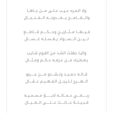
ولا الـمــره عــيــب عــلــى مــــن جــاهــا
والــــقــــامــــح يــــعــــدونــــه الـــفـــنـــجـــال
فــيـــهـــا مـــثـــاريـــنٍ وحــــكـــــم قــــاطـــــع
لــــيــــن الــــســــواد يــغــســلــه غــــســــال
واليـا جهلـت انشـد مـن القـوم شـايـب
يـعـطـيـك مــــن عــرفــه حــكـــم ومــثـــال
قــالــه حـمــيــد ونــشـــدو مـــــن جـــــربو
الـــهــــرج لــلــرجـــل الـفــهــيــم عـــقــــال
ربــــــعــــي حــمـــالـــه لابــــــــةٍ مــســمــيــه
قــبــيــلـــة عــــالـــــت عــــلـــــى الـــعـــيـــال