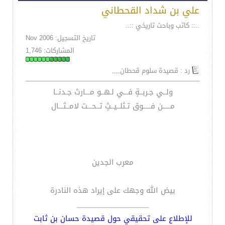
علي بن شداد القحطاني
..:: كاتب وباحث تاريخي ::..
تاريخ التسجيل: Nov 2006
المشاركات: 1,746
رد : قصيدة سلوم قحطان,,,,
ولــي جـربــةٍ فـــي لـهــو مـــارث جـدنــا
مـــــن فـــــوق تـثلــيــثٍ تــحـــت لامــثـــال
معرب الجدين
بيض الله وجهك على إيراد هذه النادرة
__________________
للإطلاع على تحقيقي حول قصيدة حسان بن ثابت