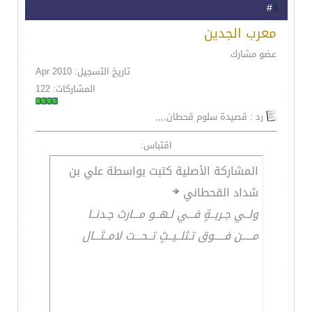
8
#
معرب الجدين
عضو مشارك
تاريخ التسجيل: Apr 2010
المشاركات: 122
رد : قصيدة سلوم قحطان,,,,
اقتباس:
المشاركة الأصلية كتبت بواسطة علي بن
شداد القحطاني
ولــي جـربــةٍ فـــي لـهــو مـــارث جـدنــا
مـــــن فـــــوق تـثلــيــثٍ تــحـــت لامــثـــال