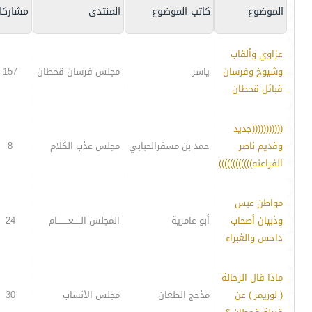
الموضوع
كاتب الموضوع
المنتدى
مشاركا
عزاوي وألقاب
وشيوخ وفرسان
ياسر
مجلس فرسان قحطان
157
قبائل قحطان
(((((((((((جديد
وقديم ناصر
حمد بن مسفرالحبابي
مجلس عذب الكلام
8
الفراعنه))))))))))))
مواطن عبس
وذبيان أصحاب
أبو عامرية
المجلس الـــــعــــــــام
24
داحس والغبراء
ماذا قال الرحالة
( لوريمر ) عن
مذحج الطعان
مجلس الأنساب
30