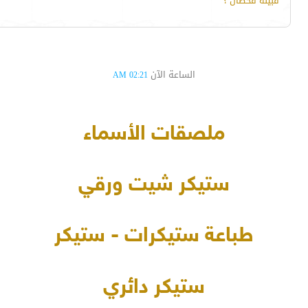
قبيلة قحطان ؟
الساعة الآن
02:21 AM
ملصقات الأسماء
ستيكر شيت ورقي
طباعة ستيكرات - ستيكر
ستيكر دائري