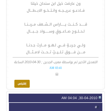
ون عارضت خيل ابن سنحان خيلنا
فــادعــو عـريــجــه وانـتــخــو الابــطـــال
قـــــد كــنـــت يـــــاراس الــشــعف مــربــنــا
لـحــلــوح صــاعـــوقٍ وســــــواد جـــبـــال
ولــي جـربــةٍ فـــي لـهــو مـــارث جـدنــا
مـــــن فـــــوق تـلــيــثٍ تــحـــت لامــثـــال
التعديل الأخير تم بواسطة معرب الجدين ; 30-04-2010 الساعة
03:41 AM
30-04-2010, 04:04 AM
2
#