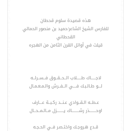
هذه قصيدة سلوم قحطان
للفارس الشيخ الشاعر/حميد بن منصور الحمالي
القحطاني
قيلت في أوائل القرن الثامن من الهجره
لاجـــــاك طـــــلاب الــحــقــوق فــســرلــه
لـــو طـالـبـك فــــي الــفــرش والـمـعـمـال
عـطــه الـقــوادي عـنــد ركـبــة عـــارف
اوحـــــــذر رشــــــــاك يــــــــزل مــالـمــحــال
قـدع هـروجـك واختـصـر فــي الحـجـه