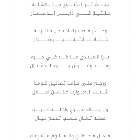
وحـــــذر تـــــرا الـذنــبــوح مـــــا يـهـقـابــه
حــلــتــيــةٍ فـــــــــي ذايـــــــــل الـــدســـمـــال
وحــــــذر قــصــيــرك لا تــجــيــه الـــزلـــه
خــــلــــك لــــزلاتــــه حــــجـــــا وضـــــــــلال
تــــرا الـعـبـيـدي مــــا كــــلا فــــي جـــــاره
وســــــــد وفــــــــرش جــــــــاره الــمــغــتــال
ورجـــع عـلــى خــزمــا ثـمـانـيـن كــومــا
شـــيـــب الـــغــــوارب كــلــهـــن اجـــــــلال
ون جـــــــاك قـــــــراعٍ ولا لـــــــه جــــيــــره
عـطــه ثــمــانٍ حــســب تــســع لــيــال
فــعـــل قــحــطــانٍ والــســلــوم مــشــرعــه