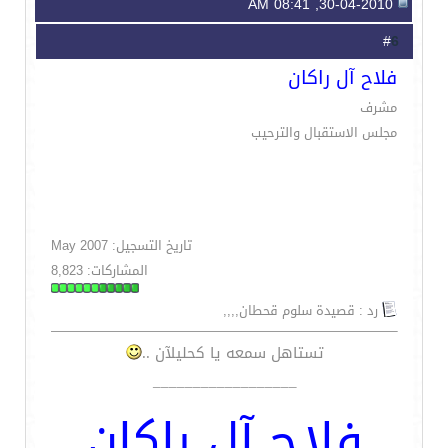
30-04-2010, 08:41 AM
6
#
فلاح آل راكان
مشرف
مجلس الاستقبال والترحيب
تاريخ التسجيل: May 2007
المشاركات: 8,823
رد : قصيدة سلوم قحطان,,,,
تستاهل سمعه يا كحليلآن ..
__________________
فلاح آل راكان