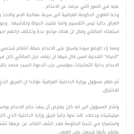
عليه في الصور التي عرضت عن الاعدام .
ودعا العلوي الحكومة العراقية الى سرعة معالجة الامر والاخ
العراق حاليا ليس التقسيم وانما تفتيت الدولة وتلاشيها . وح
استفتاه المالكي وقال ان هناك مراجع عدة وتختلف ارائهم احيا
ومما زاد الوضع سوءا واسبغ على الاعدام صبغة انتقام شخصي 
"الحياة" اللندنية امس قال فيها ان زفاف نجل المالكي كان في
الاعدام بداية الثمانينات بمؤسس حزب الدعوة السيد محمد باق
ثم ظهر مسؤول بوزارة الداخلية العراقية مؤكدا ان الفريق الذ
للاختراق.
واشار المسؤول الى انه كان يفترض أن ينفذ حكم الاعدام بواس
ميليشيات ودخلاء. لقد نحوا جانبا فريق وزارة الداخلية الذي كان
واستمرارا في تخبط الحكومة فقد كشف النقاب عن عزمها تشكي
يعتقد بأنها شجعت على العنف.