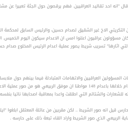
ل "انه احد تقاليد العراقيين. فهم يرقصون حول الجثة تعبيرا عن مش
ان التكريتي الاخ غير الشقيق لصدام حسين، والرئيس السابق لمحكمة الث
كان مسؤولون عراقيون اعلنوا امس ان الاعدام سيكون اليوم الخميس. ال
 التي اثارها" تسريب شريط يصور عملية اعدام الرئيس المخلوع صدام حس
حات المسؤولين العراقيين والاتهامات المتبادلة فيما بينهم حول ملابس
الفتلاوي نائب المدعي العام في محكمة الدجيل التي ادين صدام خلالها باعدام 148 م
ه للشعارات والشتائم التي اطلقت واعدا بمعاقبة اصحابها نائيا بنفسه 
رس قيل انه صور الشريط .. لكن مقربين من عائلة المعتقل ابلغوا "اي
 الربيعي الذي صور الشريط واراد القاء تبعة ذلك على حارسه .