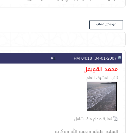
1
#
04-01-2007, 04:18 PM
محمد القويفل
نائب المشرف العام
نهاية صدام ملف شامل
السلام عليكم ورحمه الله وبركاته