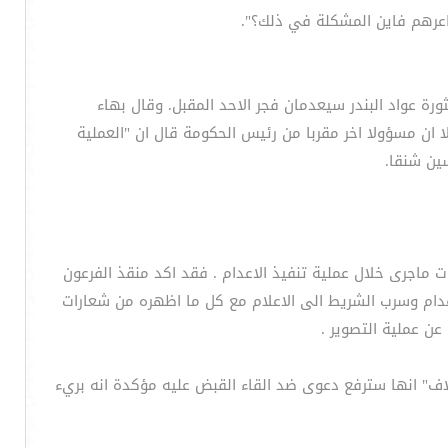
اعرهم فاين المشكلة في ذلك؟".
ورة عواد البندر سيعدمان فجر الاحد المقبل. وقال بهاء
ا ان مسؤولا اخر مقربا من رئيس الحكومة قال ان "العملية
ين شنقا.
ات ماجرى خلال عملية تنفيذ الاعدام . فقد اكد منقذ الفرعون
واطنا ان موفق الربيعي هو من صور عملية الاعدام وسرب الشريط الى الاعلام مع كل ما اظهره من شعارات
عن عملية التصوير .
لاف" انها سترفع دعوى ضد القاء القبض عليه مؤكدة انه بريء