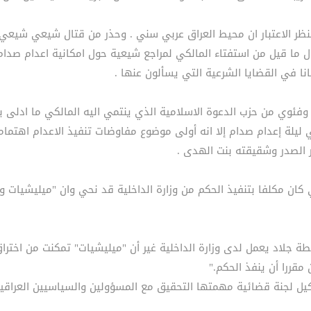
ذ بنظر الاعتبار ان محيط العراق عربي سني . وحذر من قتال شيعي شي
ول ما قيل من استفتاء المالكي لمراجع شيعية حول امكانية اعدام صدام
نا في القضايا الشرعية التي يسألون عنها .
وفئوي من حزب الدعوة الاسلامية الذي ينتمي اليه المالكي ما ادلى
 ليلة إعدام صدام إلا انه أولى موضوع مفاوضات تنفيذ الاعدام اهتماما
ر الصدر وشقيقته بنت الهدى .
ي كان مكلفا بتنفيذ الحكم من وزارة الداخلية قد نحي وان "ميليشيات و
طة جلاد يعمل لدى وزارة الداخلية غير أن "ميليشيات" تمكنت من اختر
 مقررا أن ينفذ الحكم."
ل لجنة قضائية مهمتها التحقيق مع المسؤولين والسياسيين العراقيي