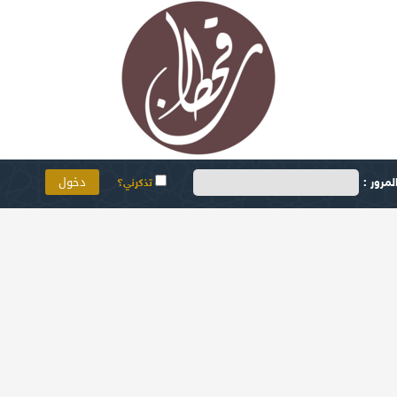
مرور :
تذكرني؟