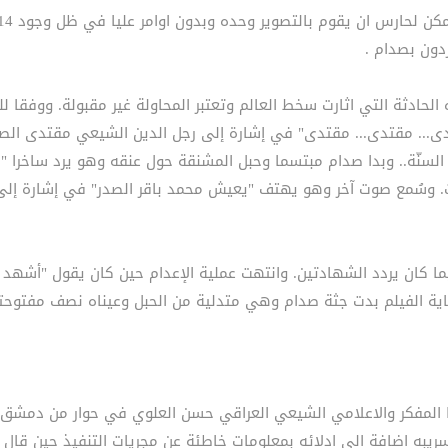
دون بصدام .
الحادثة التي اثارت سخط العالم وتعتبر المحاولة غير مقبولة. ووفقا
تدى... مقتدى... مقتدى" في إشارة إلى رجل الدين الشيعي مقتدى ال
لسنّة.. وبدا صدام مبتسما وحبل المشنقة حول عنقه وهو يرد ساخرا "
ات. وسُمع صوت آخر وهو يهتف "يعيش محمد باقر الصدر" في إشارة إل
 كان يردد الشهادتين. وانتهت عملية الإعدام حين كان يقول "أشه
هاية الفيلم بدت جثة صدام وهي متدلية من الحبل وعيناه نصف مفتوح
عا المفكر والاعلامي الشيعي العراقي حسن العلوي في حوار من دمشق م
سريبه اضافة الى ادلائه بمعلومات خاطئة عن مجريات التنفيذ حين قال