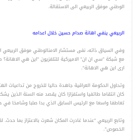
الوطني موفق الربيعي الى الاستقالة.
الربيعي ينفي اهانة صدام حسين خلال اعدامه
وفي السياق ذاته، نفى مستشار الامنالوطني موفق الربيعي ال
مع شبكة "سي ان ان" الاميركية للتلفزيون "اين هي الاهانة؟ 
ارى اين هي الاهانة".
وتحاول الحكومة العراقية جاهدة حاليا للخروج من تداعيات اله
كان انتقاما طائفيا واستفزازا كان يقصد منه السنة الذين يش
تعاطفا واسعا مع الرئيس السابق الذي بدا صلبا وشامخا في ح
وتابع الربيعي "عندما غادرت المكان شعرت بالاعتزاز بما حدث. ل
الخصوص".