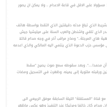
لكنه لا تبدو محاولة الصاق التهمة باحد الحراس مقنعة.. فلا يمكن لحارس ان يقوم بالتصوير وحده وبدون اوامر عليا في ظل وجود 14 مسؤولا على الاقل في قاعة الاعدام .. ولا يمكن ان يصور
 للشريط الذي تبلغ مدته دقيقتين الذي التقط بواسطة هاتف
صدر الذي تلقي واشنطن والعرب السنة على ميليشيا جيش
هية هاي المرجلة.." وصاح مراقب آخر في وجه صدام قائلا
ى مؤسس حزب الدعوة الذي ينتمي اليه المالكي والذي اعدمه
د أن محمدا....". وبعد سقوطه سمع صوت يصيح "سقط
تين ورقبته ملتوية إلى يمينه. وظهرت في التسجيل ومضات
ع قناة "المستقلة" الليلة السابقة موفق الربيعي الى
 ان صدام كان خائفا ومرتبكا عند التنفيذ وهو عكس ماظهر