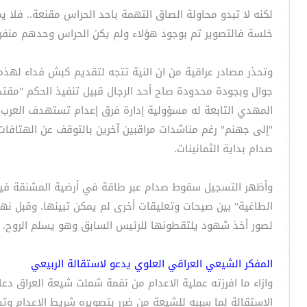
خلسة فالتصوير تم بوجود هؤلاء ولم يكن الحراس وحدهم منفر
وتحذر مصادر عراقية من ان النية تتجه لتقديم كبش فداء لهذه 
جوال وبجودة محدودة صاح أحد الرجال قبيل تنفيذ الحكم "مق
المهدي التابعة له مسؤولية إدارة فرق إعدام تستهدف العرب ا
"إلى جهنم" رغم مناشدات مراقبين آخرين بالتوقف عن الهتاف
صدام بداية الثمانينات.
وأظهر التسجيل سقوط صدام عبر طاقة في أرضية المشنقة فيما
الطاغية" بين صيحات وتعليقات أخرى لم يمكن تبينها. وقبل ن
لصور أخذ شهود يلتقطونها للرئيس السابق وهو يسلم الروح.
المفكر الشيعي العراقي العلوي يدعو لاستقالة الربيعي
وازاء ما افرزته عملية الاعدام من نقمة شملت شيعة العراق د
الاستقالة لما سببه للشيعة من ضرر بتصويره شريط الاعدام وت