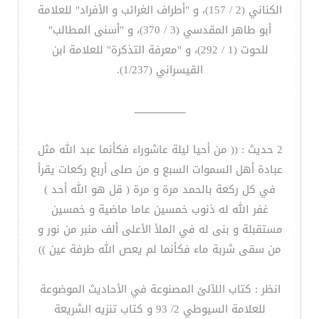
الكناني (2 / 157)، و "أطراف الغرائب و الأفراد" للعلامة
أبو طاهر المقدسي (3 / 370)، و "أسنى المطالب"
للحوت (1 / 292)، و "معرفة التذكرة" للعلامة ابن
القيسراني (1/237).
ــــــــــــــــــــــــ
2 حديث : (( من أحيا ليلة عاشوراء فكأنما عبد الله مثل
عبادة أهل السموات السبع و من صلى أربع ركعات يقرأ
في كل ركعة بالحمد مرة و مرة ( قل هو الله أحد )
غفر الله له ذنوب خمسين عاما ماضية و خمسين
مستقبلة و بنى له في الملأ الأعلى ألف منبر من نور و
من سقى شربة ماء فكأنما لم يعص الله طرفة عين ))
انظر : كتاب اللآلئ المصنوعة في الأحاديث الموضوعة
للعلامة السيوطي 2/ 93 و كتاب تنزيه الشريعة