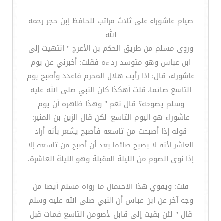
صيام عاشوراء على ثلاث مراتب للحافظ إبن حجر رحمه
الله
وروى مسلم من طريق الحكم بن الأعرج ‏"‏ انتهيت إلى
ابن عباس وهو متوسد رداءه فقلت‏:‏ أخبرني عن يوم
عاشوراء، قال‏:‏ إذا رأيت هلال المحرم فاعدد وأصبح يوم
التاسع صائما، قلت أهكذا كان النبي صلى الله عليه
وسلم يصومه‏؟‏ قال نعم ‏"‏ وهذا ظاهره أن يوم
عاشوراء هو اليوم التاسع، لكن قال الزين بن المنير‏:‏
قوله إذا أصبحت من تاسعه فأصبح يشعر بأنه أراد
العاشر لأنه لا يصبح صائما بعد أن أصبح من تاسعه إلا
إذا نوى الصوم من الليلة المقبلة وهو الليلة العاشرة‏.‏
قلت‏:‏ ويقوي هذا الاحتمال ما رواه مسلم أيضا من
وجه آخر عن ابن عباس أن النبي صلى الله عليه وسلم
قال ‏"‏ لئن بقيت إلى قابل لأصومن التاسع فمات قبل