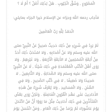
الْمَصْرُوعِ , وَشَقِّ الْجُيُوبِ . هَلْ لِذَلِكَ أَصْلٌ ؟ أَمْ لَا ؟
فأجاب رحمه الله وجزاه عن الإسلام خيرا الجزاء بمايلي:
الْحَمْدُ لِلَّهِ رَبِّ الْعَالَمِينَ
لَمْ يَرِدْ فِي شَيْءٍ مِنْ ذَلِكَ حَدِيثٌ صَحِيحٌ عَنْ النَّبِيِّ صلى
الله عليه وسلم وَلا عَنْ أَصْحَابِهِ , وَلا اسْتَحَبَّ ذَلِكَ أَحَدٌ
مِنْ أَئِمَّةِ الْمُسْلِمِينَ لا الأَئِمَّةِ الْأَرْبَعَةِ , وَلا غَيْرِهِمْ . وَلا
رَوَى أَهْلُ الْكُتُبِ الْمُعْتَمَدَةِ فِي ذَلِكَ شَيْئًا , لَا عَنْ النَّبِيِّ
صلى الله عليه وسلم وَلا الصَّحَابَةِ , وَلا التَّابِعِينَ , لا
صَحِيحًا وَلا ضَعِيفًا , لا فِي كُتُبِ الصَّحِيحِ , وَلا فِي
السُّنَنِ , وَلا الْمَسَانِيدِ , وَلا يُعْرَفُ شَيْءٌ مِنْ هَذِهِ
الأَحَادِيثِ عَلَى عَهْدِ الْقُرُونِ الْفَاضِلَةِ . وَلَكِنْ رَوَى بَعْضُ
الْمُتَأَخِّرِينَ فِي ذَلِكَ أَحَادِيثَ مِثْلَ مَا رَوَوْا أَنَّ مَنْ اكْتَحَلَ
يَوْمَ عَاشُورَاءَ لَمْ يَرْمَدْ مِنْ ذَلِكَ الْعَامِ , وَمَنْ اغْتَسَلَ يَوْمَ