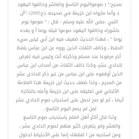
صحيح:" ( صوموااليوم التاسع والعاشر وخالفوا اليهود
)، وأما مارواه ابن خزيمة في صحيحه ،(ح2095) :"أن
النبي -صلى الله عليه وسلم - قال : " صوموا يوم
عاشوراء وخالفوا اليهود صوموا قبله يوما أ و بعده
يوما " ، فهذا الحديث ضعيف فيه ابن أبي ليلى سيء
الحفظ ، وخالف الثقات الذين رووه عن ابن عباس بلفظ
آخر مرفوعا عند مسلم وذكرته أنت وليس فيه تعرض
للحادي عشر، وكذا خالف الثقات من أصحاب ابن عباس
الذين أوقفوه على ابن عباس من غير ذكر للحادى عشر
من المحرم ، ولذا ضعف حديث ابن خزيمة هذا العلامة
الألباني في تعليقه على ابن خزيمة وأعله بالنكارة
أيضا ، ثم لو صح لحمل على استحباب صوم الحادي عشر
لمن لم يصم اليوم التاسع .
ولذا قال أكثر أهل العلم باستحباب صوم التاسع
والعشر ولم يتعرض كثير منهم لصوم الحادي عشر ،
ومن استحبه من ا لفقهاء إنما على الآحتياط لدخول