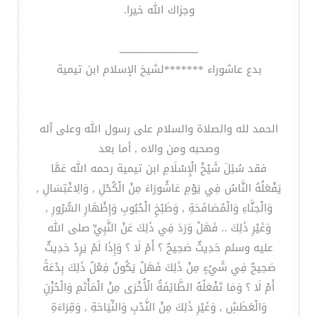
وجزاك الله خيرا.
ـــــــــــــــــــــــــــــــــــــ
بدع عاشوراء *******لشيخ الإسلام ابن تيمية
الحمد لله والصلاة والسلام على رسول الله وعلى آله
وصحبه ومن والاه , أما بعد
فقد سُئِلَ شَيْخُ الْإِسْلَامِ ابن تيمية رحمه الله عَمَّا
يَفْعَلُهُ النَّاسُ فِي يَوْمِ عَاشُورَاءَ مِنْ الْكُحْلِ , وَالِاغْتِسَالِ ,
وَالْحِنَّاءِ وَالْمُصَافَحَةِ , وَطَبْخِ الْحُبُوبِ وَإِظْهَارِ السُّرُورِ ,
وَغَيْرِ ذَلِكَ .. فَهَلْ وَرَدَ فِي ذَلِكَ عَنْ النَّبِيِّ صلى الله
عليه وسلم حَدِيثٌ صَحِيحٌ ؟ أَمْ لَا ؟ وَإِذَا لَمْ يَرِدْ حَدِيثٌ
صَحِيحٌ فِي شَيْءٍ مِنْ ذَلِكَ فَهَلْ يَكُونُ فِعْلُ ذَلِكَ بِدْعَةً
أَمْ لَا ؟ وَمَا تَفْعَلُهُ الطَّائِفَةُ الْأُخْرَى مِنْ الْمَأْتَمِ وَالْحُزْنِ
وَالْعَطَشِ , وَغَيْرِ ذَلِكَ مِنْ النَّدْبِ وَالنِّيَاحَةِ , وَقِرَاءَةِ