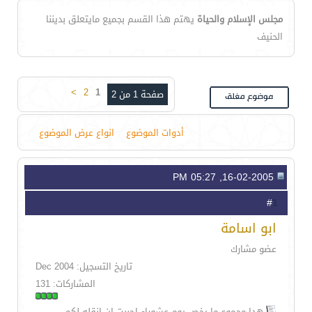
مجلس الإسلام والحياة
يهتم هذا القسم بجميع مايتعلق بديننا
الحنيف
>
2
1
صفحة 1 من 2
أدوات الموضوع
انواع عرض الموضوع
16-02-2005, 05:27 PM
1
#
ابو اسامة
عضو مشارك
تاريخ التسجيل: Dec 2004
المشاركات: 131
هدا مجموع ما يخص يوم عشوراء احببت ان انقله لكم