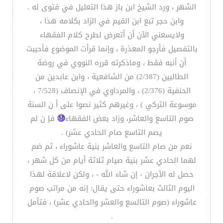
الشهر ، ورد الشيخ ابن باز هذا التعليل في فتوى له .
وابن حجر تبع ابن القيم في الزاد بكلامه هذا ،
ولايسعني الآن أن أتعرض لطرح كلام الفقهاء
بالتفصيل فأرجو المعذرة ، وإنما قرأت الموضوع فأحببت
أن أنبه فقط ، وماذكرته قرره النووي في روضة
الطالبين (2/387) من الشافعية ، وابن عابدين من
الحنفية (2/376) ، والمرداوي في الإنصاف (7/528 ،
موسوعة التركي ) ، وغيرهم كثير نصوا على أ ن السنة
صوم التاسع والعاشر، وزاد بعض الفقهاء
فإ ن لم
يصم التاسع صام الحادي عشر) .
نعم من صام التاسع والعاشر بنية عاشوراء ، ثم ضم
لهما الحادي عشر بنية صيام ثلاثة أيام من كل شهر ،
حصل له الأجران - إن شاء الله - ، ولكن لاعلاقة لهذا
اليوم الثالث بعاشوراء حتى يقال: إنه من مراتب صوم
عاشوراء (صوم التالسع والعشر والحادي عشر) ، فتأمل
.