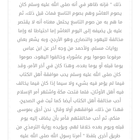
ذلك ‏"‏ فإنه ظاهر في أنه صلى الله عليه وسلم كان
يصوم العاشر وهم بصوم التاسع فمات قبل ذلك، ثم
ما هم به من صوم التاسع يحتمل معناه أنه لا يقتصر
عليه بل يضيفه إلى اليوم العاشر إما احتياطا له وإما
مخالفة لليهود والنصارى وهو الأرجح، وبه يشعر بعض
روايات مسلم، ولأحمد من وجه آخر عن ابن عباس
مرفوعا صوموا يوم عاشوراء وخالفوا اليهود، صوموا
يوما قبله أو يوما بعده، وهذا كان في آخر الأمر، وقد
كان صلى الله عليه وسلم يحب موافقة أهل الكتاب
فيما لم يؤمر فيه بشيء ولا سيما إذا كان فيما يخالف
فيه أهل الأوثان، فلما فتحت مكة واشتهر أمر الإسلام
أحب مخالفة أهل الكتاب أيضا كما ثبت في الصحيح،
فهذا من ذلك، فوافقهم أولا وقال‏:‏ نحن أحق بموسى
منكم، ثم أحب مخالفتهم فأمر بأن يضاف إليه يوم
قبله ويوم بعده خلافا لهم، ويؤيده رواية الترمذي من
طريق أخرى بلفظ ‏"‏ أمرنا رسول الله صلى الله عليه