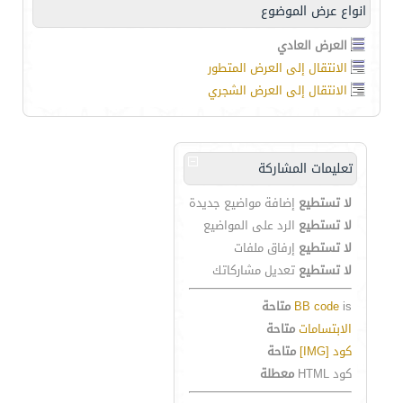
انواع عرض الموضوع
العرض العادي
الانتقال إلى العرض المتطور
الانتقال إلى العرض الشجري
تعليمات المشاركة
لا تستطيع
إضافة مواضيع جديدة
لا تستطيع
الرد على المواضيع
لا تستطيع
إرفاق ملفات
لا تستطيع
تعديل مشاركاتك
is
BB code
متاحة
الابتسامات
متاحة
كود [IMG]
متاحة
كود HTML
معطلة