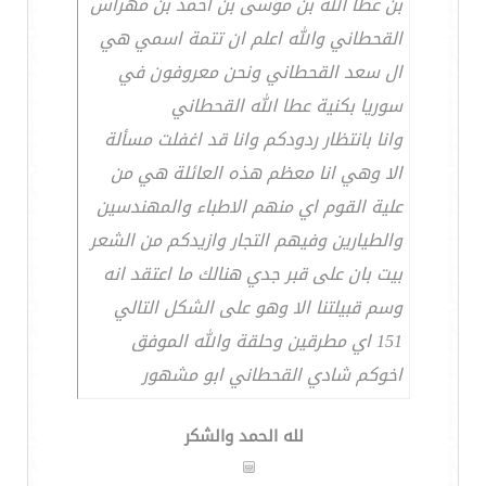
بن عطا الله بن موسى بن احمد بن مهراس
القحطاني والله اعلم ان تتمة اسمي هي
ال سعد القحطاني ونحن معروفون في
سوريا بكنية عطا الله القحطاني
وانا بانتظار ردودكم وانا قد اغفلت مسألة
الا وهي انا معظم هذه العائلة هي من
علية القوم اي منهم الاطباء والمهندسين
والطيارين وفيهم التجار وازيدكم من الشعر
بيت بان على قبر جدي هنالك ما اعتقد انه
وسم قبيلتنا الا وهو على الشكل التالي
151 اي مطرقين وحلقة والله الموفق
اخوكم شادي القحطاني ابو مشهور
لله الحمد والشكر