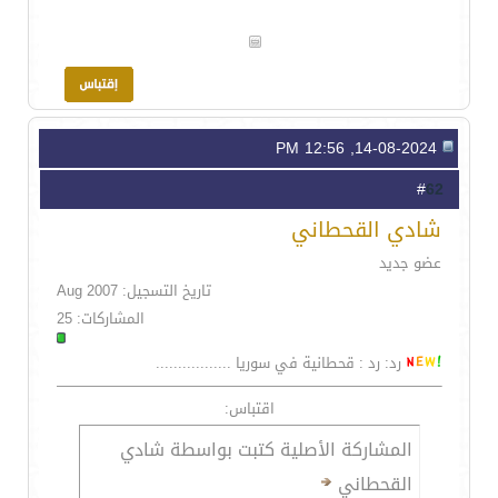
14-08-2024, 12:56 PM
62
#
شادي القحطاني
عضو جديد
تاريخ التسجيل: Aug 2007
المشاركات: 25
رد: رد : قحطانية في سوريا .................
اقتباس:
المشاركة الأصلية كتبت بواسطة شادي
القحطاني