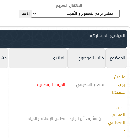
الانتقال السريع
المواضيع المتشابهه
الموضوع
كاتب الموضوع
المنتدى
مشا
عناوين
يجب
سعدع السحيمي
الخيمه الرمضانيه
حفضها
حصن
المسلم -
ابن مشرف أبو الوليد
مجلس الإسلام والحياة
القحطاني
-