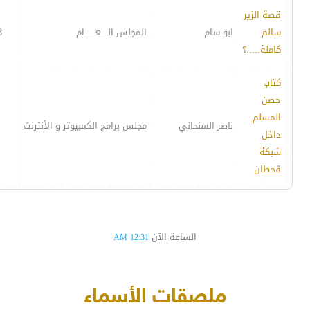
قصة الزير
سالم
ابو سام
المجلس الـــــعــــــــام
8
كاملة.....؟
كتاب
حصن
المسلم
ناصر السنحاني
مجلس برامج الكمبيوتر و الأنترنت
داخل
شبكة
قحطان
الساعة الآن
12:31 AM
ملصقات الأسماء