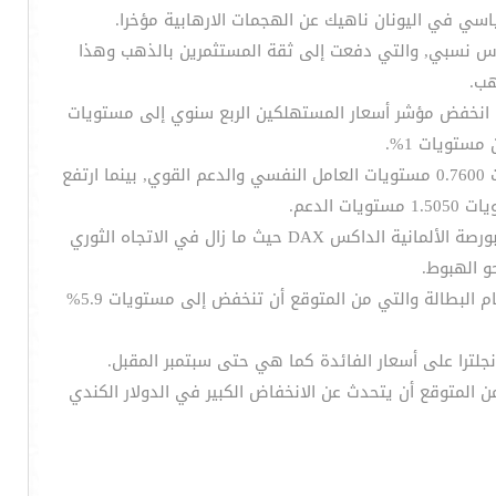
ياسي في اليونان ناهيك عن الهجمات الارهابية مؤخرا.
ساس نسبي, والتي دفعت إلى ثقة المستثمرين بالذهب وهذا
حيث انخفض مؤشر أسعار المستهلكين الربع سنوي إلى مستويات
وانخفض الدولار النيوزلندي (الكيوي) مقابل الدولار الأمريكي بصورة حادة نحو مستويات 0.7620 وما زال الضغط مستمرا نحو مستويات 0.7600 مستويات العامل النفسي والدعم القوي, بينما ارتفع
ومع زيادة القلق في شرق أوكرانيا وحالة عدم اليقين في اليونان فمن المتوقع أن تشهد الأسواق الأوروبية ارتفاعا وخاصة مؤشر البورصة الألمانية الداكس DAX حيث ما زال في الاتجاه الثوري
وستكون الأنظار اليوم الأربعاء في الجلسة الأوروبية نحو الاجتماع المنتظر للبنك المركزي البريطاني والتصويت على قرار الفائدة, وأرقام البطالة والتي من المتوقع أن تنخفض إلى مستويات 5.9%
نجلترا على أسعار الفائدة كما هي حتى سبتمبر المقبل.
ن المتوقع أن يتحدث عن الانخفاض الكبير في الدولار الكندي