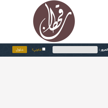
مرور :
تذكرني؟