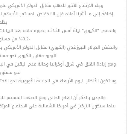
وجاء الارتفاع الأخير للذهب مقابل الدولار الأمريكي 
إضافة إلى ما أشرنا أعلاه فإن الانخفاض المستمر للأسهم
يظهر من ت
وانخفض "الكيوي" ليلة أمس الثلاثاء بصورة حادة بعد البيان
-0.2% من مستويات 0.3% بينما انخفض على المستوى السنوي نحو مستويات 0.8% من مستويات 1%.
اليورو مقابل الكيوي نحو مستويات 1.5134 وما زال الصعود مستمرانحو مستويات 1.5340 بثبات مستويات 50
نحو مستويات 10600 بثبات مستويات الدعم 10150 وكسر الأخيرة سيغير
والجدير بالذكر أن العام الحالي ومع الضعف المستمر للب
بينما سيكون التركيز في أمريكا الشمالية على الاجتماع المرت