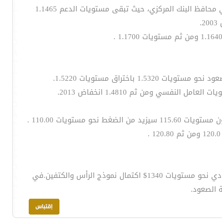
يتداول اليورو مقابل الدولار الأمريكي في الاتجاه الهابط قبيل الاجتماع المرتقب للبنك المركزي الاوروبي وحديث السيد ماريو دراجي محافظ البنك المركزي، حيث تبقى مستويات الدعم 1.1465
باختراق مستويات 1.5220.
واصل الذهب ارتفاعه مقابل الدولار الأمريكي نحو مستويات المقاومة الرئيسية 1300$ واختراق هذه المستويات سيزيد التحيز الصعودي نحو مستويات 1340$ اكتمال نموذج الرأس والكتفين.في