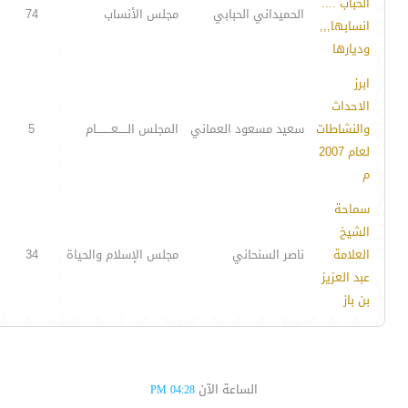
الحباب ....
الحميداني الحبابي
مجلس الأنساب
74
انسابها,,,
وديارها
ابرز
الاحداث
والنشاطات
سعيد مسعود العماني
المجلس الـــــعــــــــام
5
لعام 2007
م
سماحة
الشيخ
العلامة
ناصر السنحاني
مجلس الإسلام والحياة
34
عبد العزيز
بن باز
الساعة الآن
04:28 PM