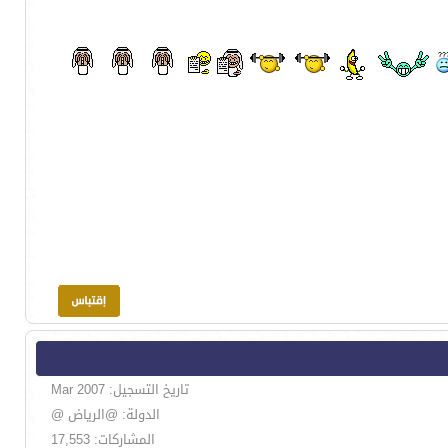
تاريخ التسجيل: Mar 2007
الدولة: @الرياض @
المشاركات: 17,553