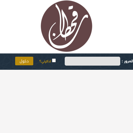
مرور :
تذكرني؟