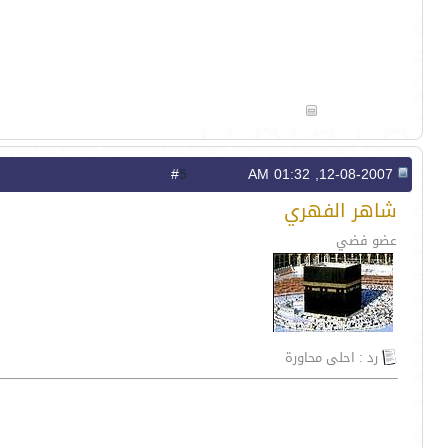
5
#
12-08-2007, 01:32 AM
شاهر الفهري
عضو فضي
رد : احلى محاورة