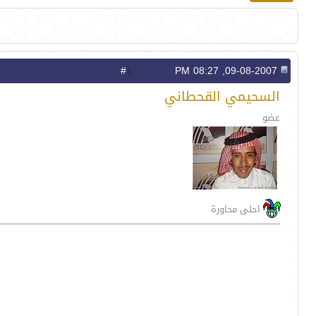
1
#
09-08-2007, 08:27 PM
السحيمي القحطاني
عضو
احلى محاورة