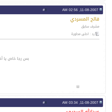
3
#
11-08-2007, 02:56 AM
فالح المسردي
مشرف سابق
رد : احلى محاورة
بس رجا خاص يا أخ
4
#
11-08-2007, 03:34 AM
عبدالله السحيمي