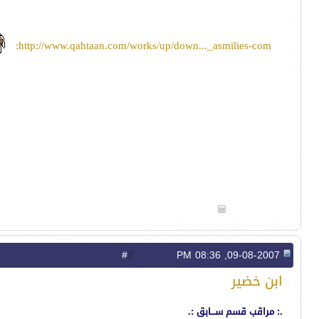
http://www.qahtaan.com/works/up/down..._asmilies-com:
2
#
09-08-2007, 08:36 PM
ابن خضير
.: مراقب قسم ســـابق :.