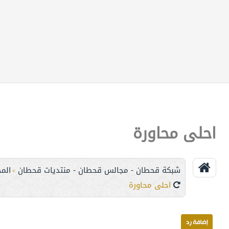
احلى محاورة
شبكة قحطان - مجالس قحطان - منتديات قحطان
المج
>
احلى محاورة