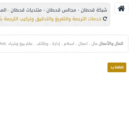
شبكة قحطان - مجالس قحطان - منتديات قحطان
الم
>
خدمات الترجمة والتفريغ والتدقيق وتركيب الترجمة ب
المال والأعمال
مال ، اعمال ، اسهم ، إدارة ، وظائف , عقار،بيع وشراء ,Forex Currency Trading,Forex Market