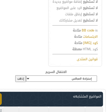
لا تستطيع
إضافة مواضيع جديدة
لا تستطيع
الرد على المواضيع
لا تستطيع
إرفاق ملفات
لا تستطيع
تعديل مشاركاتك
is
BB code
متاحة
الابتسامات
متاحة
كود [IMG]
متاحة
كود HTML
معطلة
قوانين المنتدى
الانتقال السريع
المواضيع المتشابهه
آخ