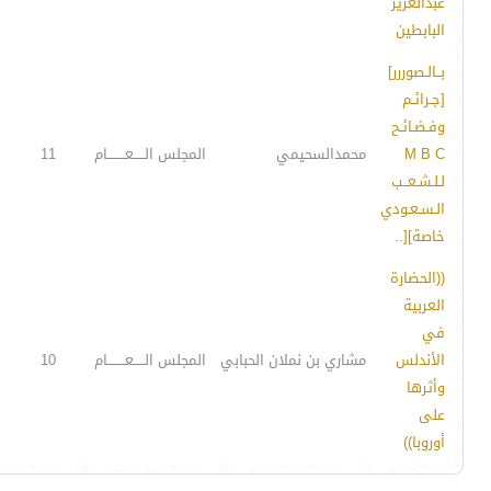
عبدالعزيز
البابطين
بــالـصوررر]
[جـرائـم
وفـضـائـح
M B C
محمدالسحيمي
المجلس الـــــعــــــــام
11
لـلـشـعــب
الـسـعـودي
خاصة][..
((الحضارة
العربية
في
الأندلس
مشاري بن نملان الحبابي
المجلس الـــــعــــــــام
10
وأثرها
على
أوروبا))