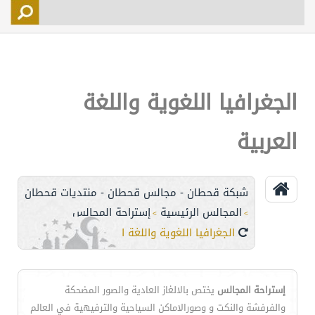
التسجيل
الأعضاء
التحكم
الجغرافيا اللغوية واللغة
اتصل بنا
العربية
شبكة قحطان - مجالس قحطان - منتديات قحطان
المجالس الرئيسية
إستراحة المجالس
>
>
الجغرافيا اللغوية واللغة العربية
إستراحة المجالس
يختص بالالغاز العادية والصور المضحكة
والفرفشة والنكت و وصورالاماكن السياحية والترفيهية في العالم