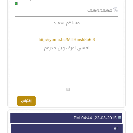
هههههههه
مساكم سعيد
http://youtu.be/MTHmsh8o6i8
نفسي اعرف وين مدرعم
__________________
22-03-2015, 04:44 PM
2
#