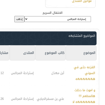
قوانين المنتدى
الانتقال السريع
المواضيع المتشابهه
الموضوع
كاتب الموضوع
المنتدى
مشارك
الفزعه حتى في
السوني
أبن مهذل
إستراحة المجالس
12
هههههههه
و اموت ما دخلت
هالمطعم !!!
علي بن مسفرالحبابي
إستراحة المجالس
26
هههههههه لا