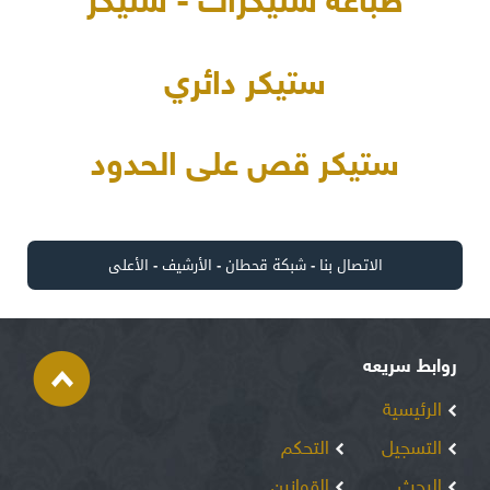
طباعة ستيكرات - ستيكر
ستيكر دائري
ستيكر قص على الحدود
الاتصال بنا
-
شبكة قحطان
-
الأرشيف
-
الأعلى
روابط سريعه
الرئيسية
التسجيل
التحكم
البحث
القوانين