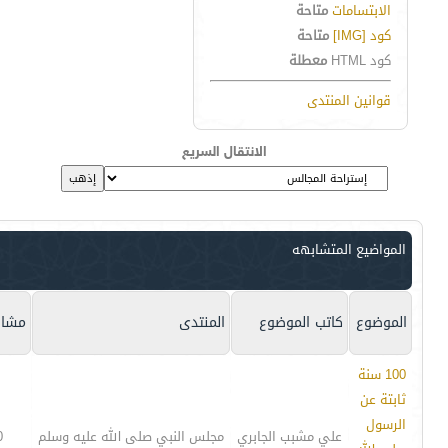
الابتسامات
متاحة
كود [IMG]
متاحة
كود HTML
معطلة
قوانين المنتدى
الانتقال السريع
المواضيع المتشابهه
الموضوع
كاتب الموضوع
المنتدى
مشار
100 سنة
ثابتة عن
الرسول
علي مشبب الجابري
مجلس النبي صلى الله عليه وسلم
0