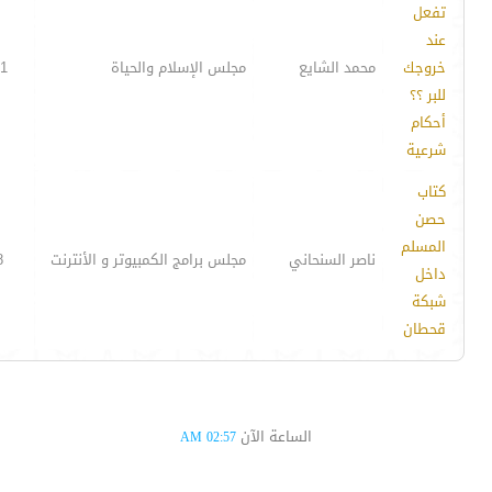
تفعل
عند
خروجك
محمد الشايع
مجلس الإسلام والحياة
1
للبر ؟؟
أحكام
شرعية
كتاب
حصن
المسلم
ناصر السنحاني
مجلس برامج الكمبيوتر و الأنترنت
8
داخل
شبكة
قحطان
الساعة الآن
02:57 AM