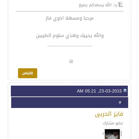
رد: الله يسعدكم جميع
مرحبا ومسهلا اخوي فاز
والله يحييك وهذي سلوم الطيبين
__________________
23-03-2015, 05:21 AM
3
#
فايز الحربى
عضو مشارك