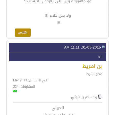
مو معقووله وين اللي يعرفون للانساب ؟
ولا بس كلام !!!
01-03-2015, 11:11 AM
3
#
بن اصريط
عضو نشيط
تاريخ التسجيل: Mar 2013
المشاركات: 224
رد: سلام يا عزوتي
العبيلي