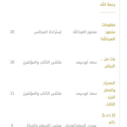
رحمة الله
.............
معلومات
منصور
منصور العبدالله
إستراحة المجالس
20
العبدالله!
بنت من ..
سعد ابوحيمد
ملتقى الكتاب والمؤلفين
18
الرياض
الصحراء
والمطر
سعد ابوحيمد
ملتقى الكتاب والمؤلفين
11
الجزء
الثالث
((( دعــــ((
ختم
عبيدي الدمام/ابوزياد
مجلس الإسلام والحياة
6