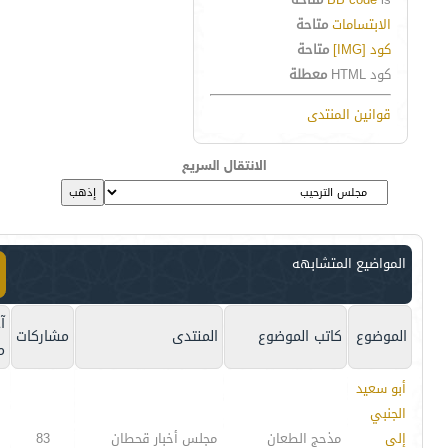
الابتسامات
متاحة
كود [IMG]
متاحة
كود HTML
معطلة
قوانين المنتدى
الانتقال السريع
المواضيع المتشابهه
آ
الموضوع
كاتب الموضوع
المنتدى
مشاركات
م
أبو سعيد
الجنبي
إلى
مذحج الطعان
مجلس أخبار قحطان
83