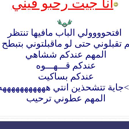
انا جيت رحبو فيني
افتحوووولي الباب مافيها تنتظر
تقبلوني حتى لو ماقبلتوني بتبطح 
المهم عندكم ششاهي
عندكم قـــهـــوه
عندكم بساكيت
جاية تتشحذين انتي ههههههههههه
المهم عطوني ترحيب