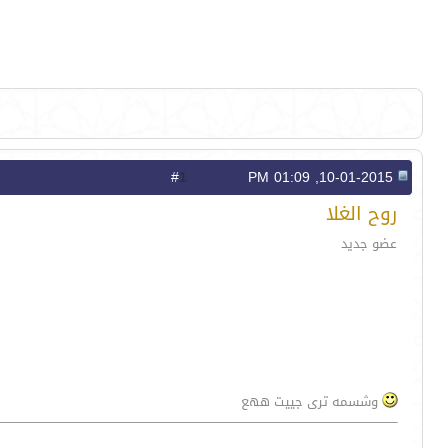
1
#
10-01-2015, 01:09 PM
روح الغلا
عضو جديد
وشسمه ترى جييت ههع