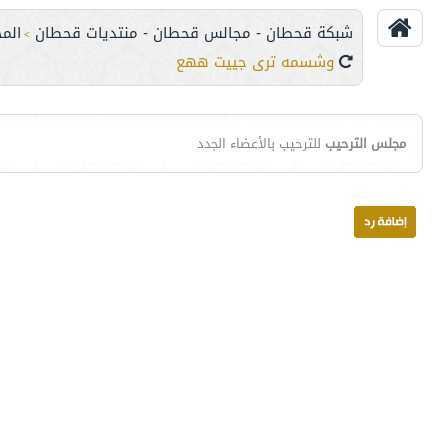
شبكة قحطان - مجالس قحطان - منتديات قحطان
الم
>
وشسمه ترى جييت ههع
مجلس الترحيب
للترحيب بالأعضاء الجدد