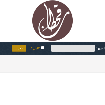
مرور :
تذكرني؟