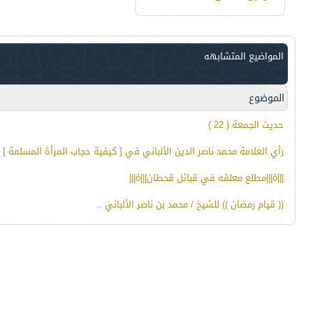
المواضيع المتشابهه
الموضوع
حديث الجمعة ( 22 )
رأي العلامة محمد ناصر الدين الألباني في [ كيفية حجاب المرأة المسلمة ]
|||ô|||مطلع معلقه في قبائل قحطان|||ô|||
(( قيام رمضان )) للشيخ / محمد بن ناصر الألباني ..