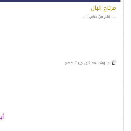
مرتاح البال
..:: قلم من ذهب ::..
رد: وشسمه ترى جييت ههع
أب