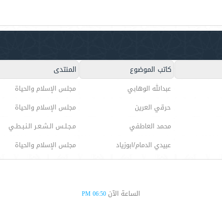
كاتب الموضوع
المنتدى
عبدالله الوهابي
مجلس الإسلام والحياة
حرقي العرين
مجلس الإسلام والحياة
محمد العاطفي
مـجـلـس الـشـعـر الـنـبـطـي
عبيدي الدمام/ابوزياد
مجلس الإسلام والحياة
الساعة الآن
06:50 PM