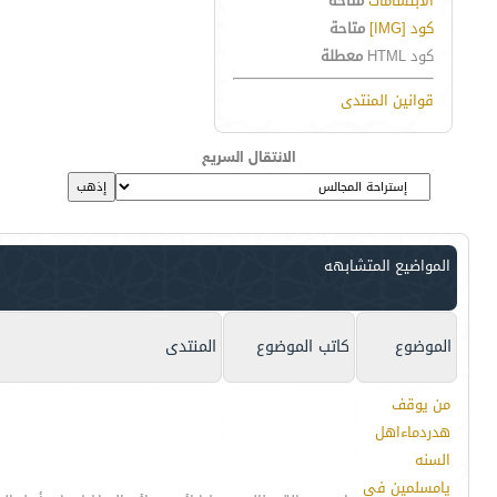
الابتسامات
متاحة
كود [IMG]
متاحة
كود HTML
معطلة
قوانين المنتدى
الانتقال السريع
المواضيع المتشابهه
الموضوع
كاتب الموضوع
المنتدى
من يوقف
هدردماءاهل
السنه
يامسلمين في