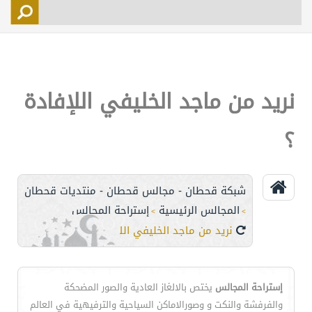
التسجيل
الأعضاء
التحكم
نريد من ماجد الخليفي اللإفادة
اتصل بنا
؟
شبكة قحطان - مجالس قحطان - منتديات قحطان
المجالس الرئيسية
إستراحة المجالس
>
>
نريد من ماجد الخليفي اللإفادة ؟
إستراحة المجالس
يختص بالالغاز العادية والصور المضحكة
والفرفشة والنكت و وصورالاماكن السياحية والترفيهية في العالم