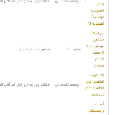
ابومحمدالقحطاني
فضائح وجرائم الروافض ضد أهل ال
ايران
المجوسيه
الرافضية
الصفوية ؟؟
من اشهر
مشاهير
فرسان قبيلة
ساس لبده
مجلس فرسان قحطان
ال سعد
الجحادر
قحطان
الاخطبوط
الشيعي في
ابومحمدالقحطاني
فضائح وجرائم الروافض ضد أهل ال
العالم؟؟ ادخل
ولن تندم
أرقـــــــام
وإيمـــيــلاتــ