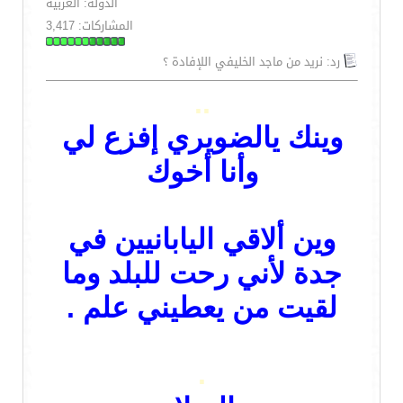
الدولة: الغربيه
المشاركات: 3,417
رد: نريد من ماجد الخليفي اللإفادة ؟
..
وينك يالضويري
إفزع لي
وأنا أخوك
وين ألاقي اليابانيين في
جدة لأني رحت للبلد وما
لقيت من يعطيني علم .
.