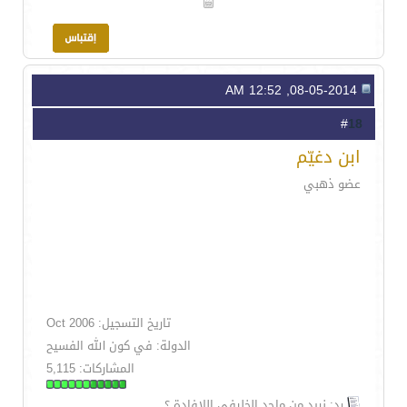
08-05-2014, 12:52 AM
18
#
ابن دغيّم
عضو ذهبي
تاريخ التسجيل: Oct 2006
الدولة: في كون الله الفسيح
المشاركات: 5,115
رد: نريد من ماجد الخليفي اللإفادة ؟