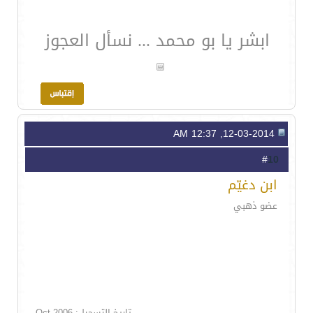
ابشر يا بو محمد ... نسأل العجوز
12-03-2014, 12:37 AM
10
#
ابن دغيّم
عضو ذهبي
تاريخ التسجيل: Oct 2006