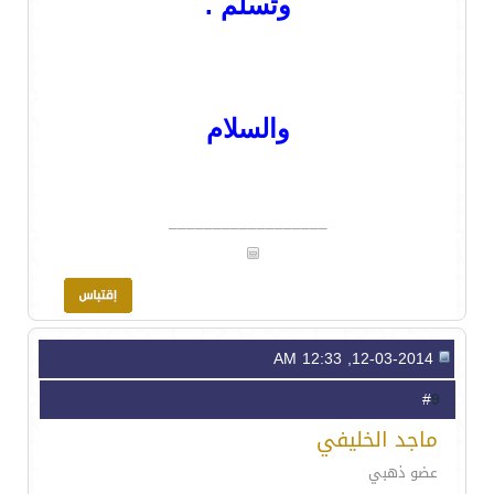
وتسلم .
والسلام
__________________
12-03-2014, 12:33 AM
9
#
ماجد الخليفي
عضو ذهبي