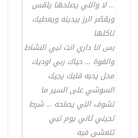
... لا واللي يصلحها يلمّس
ويعّصّر الرز بيدينه ويعطيك
تاكلها
بس انا داري انت تبي النشاط
والقوة ... حياك ربي اوديك
محل يحبه قلبك يجيك
السوشي على السير ما
تشوف اللي يصلحه ... شرط
تجيني ثاني يوم تبي
تتعشى فيه