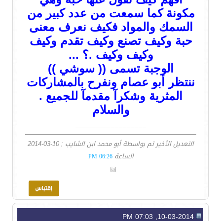
مكونة كما سمعت من عدد كبير من
السمك والمواد فكيف نعرف معنى
حبة وكيف تصنع وكيف تقدم وكيف
وكيف وكيف .؟ ...
الوجبة تسمى (( سوشي ))
ننتظر أبو عصام ونفرح بالمشاركات
المثرية وشكرآ مقدمآ للجميع .
والسلام
__________________
التعديل الأخير تم بواسطة أبو محمد ابن الشايب ; 10-03-2014
الساعة
06:26 PM
10-03-2014, 07:03 PM