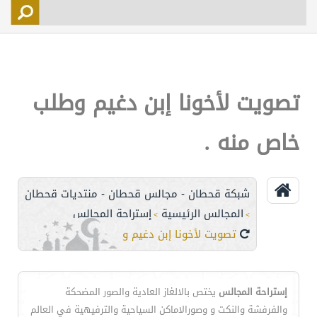
التسجيل
الأعضاء
التحكم
تصويت لأخونا إبن دغيم وطلب
اتصل بنا
خاص منه .
شبكة قحطان - مجالس قحطان - منتديات قحطان
المجالس الرئيسية
إستراحة المجالس
>
>
تصويت لأخونا إبن دغيم وطلب خاص منه .
إستراحة المجالس
يختص بالالغاز العادية والصور المضحكة
والفرفشة والنكت و وصورالاماكن السياحية والترفيهية في العالم