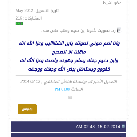
عضو نشيط
تاريخ التسجيل: May 2012
المشاركات: 216
رد: تصويت لأخونا إبن دغيم وطلب خاص منه .
وانا اضم صوتي لصوتك يابن الشااااايب وعزا الله انك
ماقلت الا الصحيح
وابن دغيم جعله يسلم جهوده واضحه وعزا الله انه
كفووو ويستاهل بيض الله وجهك ووجهه
التعديل الأخير تم بواسطة شلاش العاطفي ; 12-02-2014
الساعة
01:08 PM
15-02-2014, 02:48 AM