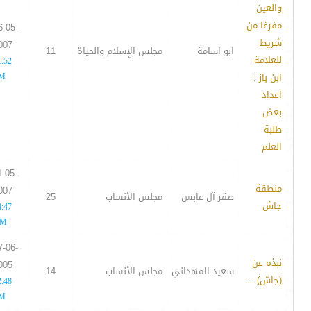
والعين
مفرغا من
6-05-
شريط
007
ابو اسامة
مجلس الإسلام والحياة
11
للعلامة
1:52
ابن باز :
M
اعداد
بعض
طلبة
العلم
1-05-
منطقة
007
صقر آل عابس
مجلس الأنساب
25
جاش
4:47
M
7-06-
نبذه عن
005
سعيد المهداني
مجلس الأنساب
14
(جاش) ...
2:48
M