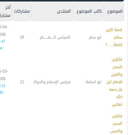
آخر
الموضوع
كاتب الموضوع
المنتدى
مشاركات
مشارك
3-04-
قصة الزير
008
سالم
ابو سام
المجلس الـــــعــــــــام
28
1:47
كاملة.....؟
M
فتاوى
السحر
6-03-
والعين
008
للامام ابن
ابو اسامة
مجلس الإسلام والحياة
11
2:23
باز رحمه
M
الله
تعالى
فتاوى
السحر
والمس