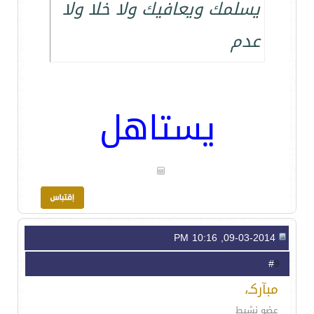
يسلمك ويعافيك ولا خلا ولا
عدم
يستاهل
09-03-2014, 10:16 PM
9
#
مبآركـ،
عضو نشيط