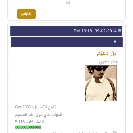
09-02-2014, 10:18 PM
2
#
ابن دغيّم
عضو ذهبي
تاريخ التسجيل: Oct 2006
الدولة: في كون الله الفسيح
المشاركات: 5,115