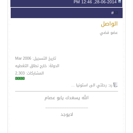
28-06-2014, 12:46 PM
12
#
الواصل
عضو فضي
تاريخ التسجيل: Mar 2006
الدولة: خارج نطاق التغطيه
المشاركات: 2,303
رد: رحلتي الى استونيا ...
الله يسعدك يابو عصام
__________________
لايوجد