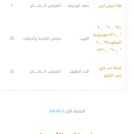
هذا ليس ابى
سعد ابوحيمد
المجلس الـــــعــــــــام
7
«®°·.¸.•°°·.¸¸.•°
°·.¸.•°®»موسوعه
اللبيب
مجلس الباديه والرحلات
25
الصقور«®°·.¸.•°
°·.¸¸.•°°·.¸.•°®»
قصة حب في
الحد الرهيف
المجلس الـــــعــــــــام
15
حرب الخليج
الساعة الآن
06:15 AM