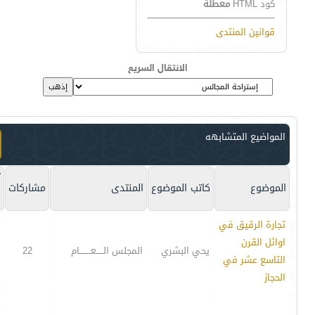
كود HTML
معطلة
قوانين المنتدى
الانتقال السريع
المواضيع المتشابهه
آ
الموضوع
كاتب الموضوع
المنتدى
مشاركات
م
تجارة الرقيق في
اوائل القرن
يحي البشري
المجلس الـــــعــــــــام
22
التاسع عشر في
الحجاز