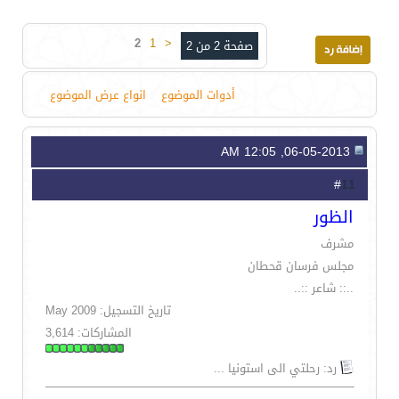
2
1
<
صفحة 2 من 2
أدوات الموضوع
انواع عرض الموضوع
06-05-2013, 12:05 AM
11
#
الظور
مشرف
مجلس فرسان قحطان
..:: شاعر ::..
تاريخ التسجيل: May 2009
المشاركات: 3,614
رد: رحلتي الى استونيا ...