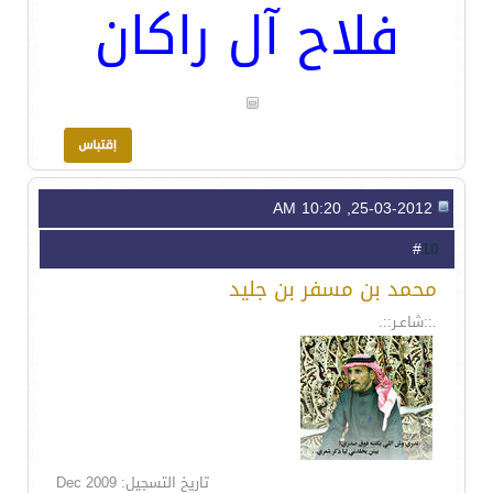
فلاح آل راكان
25-03-2012, 10:20 AM
10
#
محمد بن مسفر بن جليد
.::شاعـر::.
تاريخ التسجيل: Dec 2009