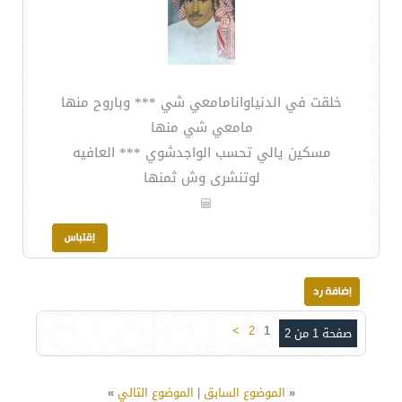
خلقت في الدنياوانامامعي شي *** وباروح منها
مامعي شي منها
مسكين يالي تحسب الواجدشوي *** العافيه
لوتنشرى وش ثمنها
>
2
1
صفحة 1 من 2
«
الموضوع السابق
|
الموضوع التالي
»