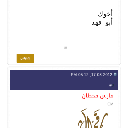
أخوك
أبو فهد
17-03-2012, 05:12 PM
3
#
فارس قحطان
GM