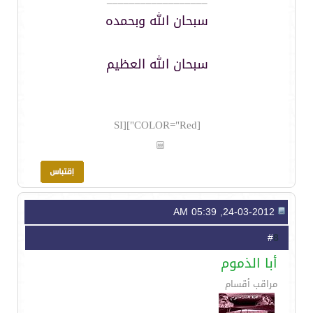
سبحان الله وبحمده
سبحان الله العظيم
[COLOR="Red"][SI
24-03-2012, 05:39 AM
8
#
أبا الذموم
مراقب أقسام