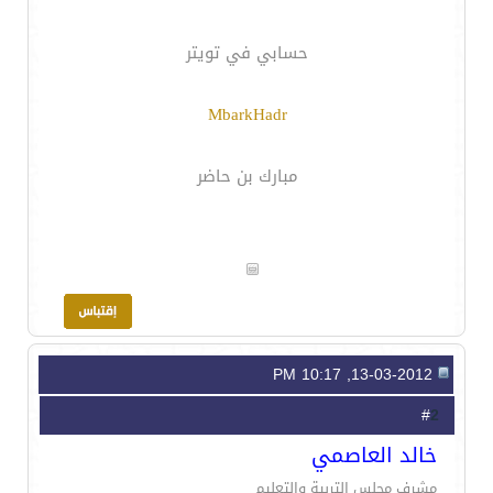
حسابي في تويتر
MbarkHadr
مبارك بن حاضر
13-03-2012, 10:17 PM
2
#
خالد العاصمي
مشرف مجلس التربية والتعليم