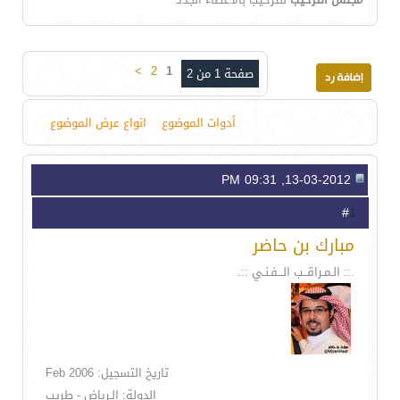
>
2
1
صفحة 1 من 2
أدوات الموضوع
انواع عرض الموضوع
13-03-2012, 09:31 PM
1
#
مبارك بن حاضر
.:: الـمـراقــب الـــفـنـي ::.
تاريخ التسجيل: Feb 2006
الدولة: الـرياض - طريب