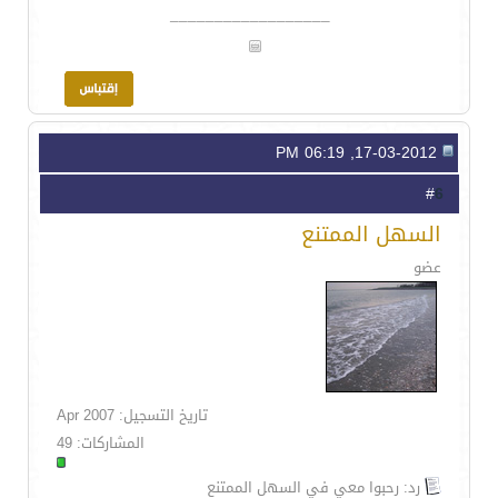
__________________
17-03-2012, 06:19 PM
6
#
السهل الممتنع
عضو
تاريخ التسجيل: Apr 2007
المشاركات: 49
رد: رحبوا معي في السهل الممتنع