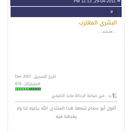
29-04-2011, 11:13 PM
20
#
البشري المغترب
..::منــشد::..
تاريخ التسجيل: Dec 2007
المشاركات: 878
رد : في ضيافة الرحالة ماجد الخليفي
أقول أبو عصام شمعة هذا المنتدى الله يخليه لنا ولا
يفجعنا فيه