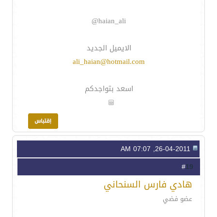
haian_ali@
الايميل الجديد
ali_haian@hotmail.com
اسعد بتواجدكم
26-04-2011, 07:07 AM
19
#
هادي فارس السنحاني
عضو فضي