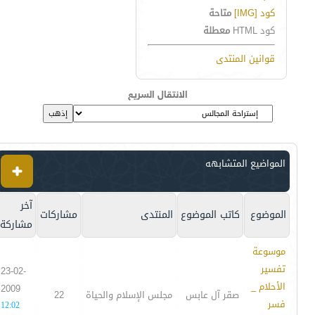
كود [IMG]
متاحة
كود HTML
معطلة
قوانين المنتدى
الانتقال السريع
المواضيع المتشابهه
آخر
الموضوع
كاتب الموضوع
المنتدى
مشاركات
مشاركة
موسوعة
تفسير
23-02-
الأحلام _
2009
صقر آل عابس
مجلس الإسلام والحياة
22
فسر
12:02