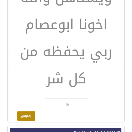
اخونا ابوعصام
ربي يحفظه من
كل شر
__________________