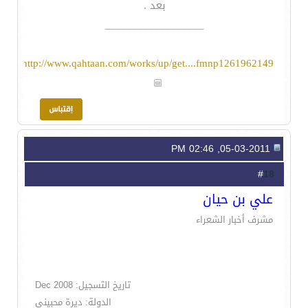
بعد .
__________________
http://www.qahtaan.com/works/up/get....fmnp1261962149
05-03-2011, 02:46 PM
18
#
علي بن حيان
مشرف أخبار الشعراء
تاريخ التسجيل: Dec 2008
الدولة: ديرة محبيني