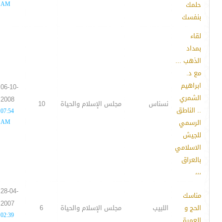
حلمك
AM
بنفسك
لقاء
بمداد
الذهب ...
مع د.
ابراهيم
06-10-
الشمري
2008
نسناس
مجلس الإسلام والحياة
10
.. الناطق
07:54
الرسمي
AM
للجيش
الاسلامي
بالعراق
،،،
28-04-
مناسك
2007
الحج و
اللبيب
مجلس الإسلام والحياة
6
02:39
العمرة