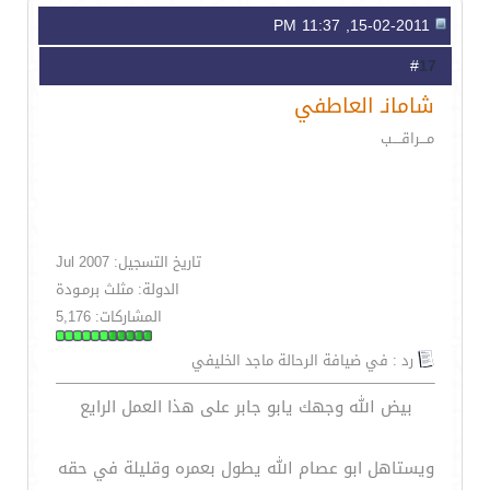
15-02-2011, 11:37 PM
17
#
شامانـ العاطفي
مـــراقــــب
تاريخ التسجيل: Jul 2007
الدولة: مثلث برمـودة
المشاركات: 5,176
رد : في ضيافة الرحالة ماجد الخليفي
بيض الله وجهك يابو جابر على هذا العمل الرايع
ويستاهل ابو عصام الله يطول بعمره وقليلة في حقه