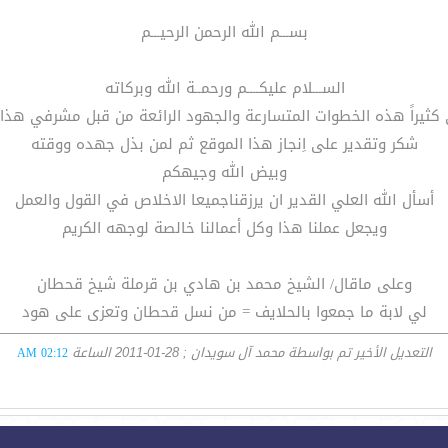
بســـم الله الرحمن الرحيـــم
الســـلام عليكــــم ورحمــة الله وبركاته
كثيراً هذه الخطوات المتسارعة والجهود الرائعة من قبل مشرفي هذا 
شكر وتقدير على اِنجاز هذا الموقع ثم لمن بذل جهده ووقته
وبيض الله وجيهكم
أسأل الله العلي القدير ان يرزقناجميعا الاخلاص في القول والعمل
ويجعل عملنا هذا وكل أعمالنا خالصة لوجهه الكريم
وعلى ماقال/ الشيخ محمد بن هادي بن قرملة شيخ قحطان
لي لابة ما جمعوا بالحلايف = من نسل قحطان وتعزى على هود
التعديل الأخير تم بواسطة محمد آل سويدان ; 28-01-2011 الساعة
02:12 AM