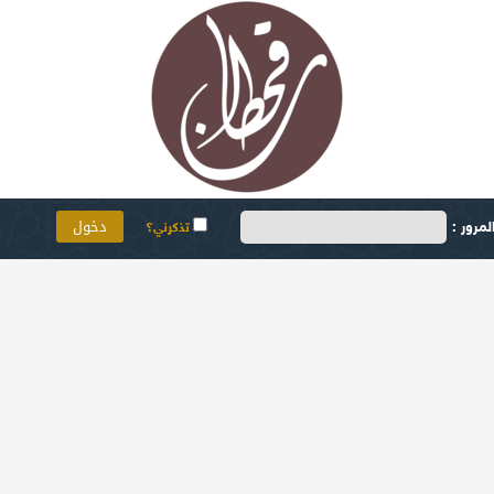
مرور :
تذكرني؟