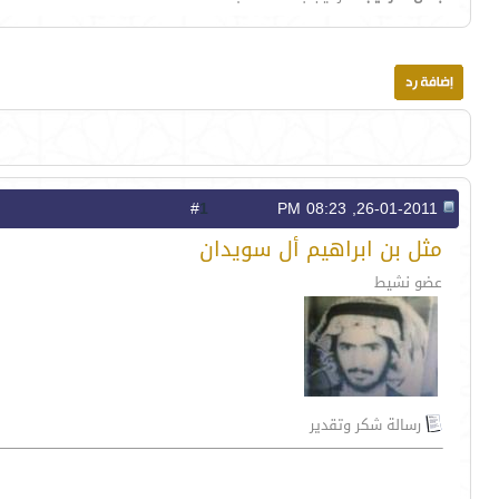
1
#
26-01-2011, 08:23 PM
مثل بن ابراهيم أل سويدان
عضو نشيط
رسالة شكر وتقدير