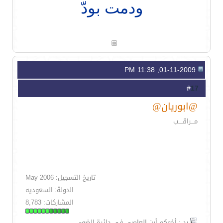
ودمت بودّ
01-11-2009, 11:38 PM
17
#
@ابوريان@
مـــراقــــب
تاريخ التسجيل: May 2006
الدولة: السعوديه
المشاركات: 8,783
رد : أخوكم أبن العاصي في دائرة الضوء