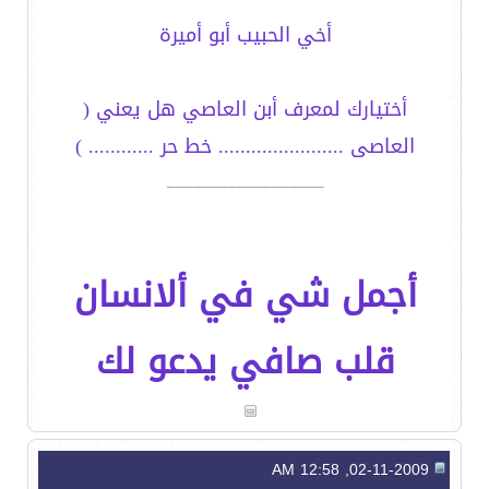
أخي الحبيب أبو أميرة
أختيارك لمعرف أبن العاصي هل يعني (
العاصى ....................... خط حر ............ )
__________________
أجمل شي في ألانسان
قلب صافي يدعو لك
02-11-2009, 12:58 AM