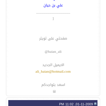
علي بن حيان
__________________
[
صفحتي على تويتر
haian_ali@
الايميل الجديد
ali_haian@hotmail.com
اسعد بتواجدكم
01-11-2009, 11:02 PM