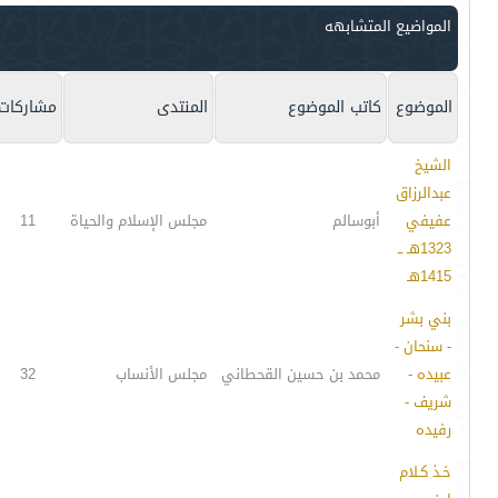
المواضيع المتشابهه
الموضوع
كاتب الموضوع
المنتدى
مشاركات
الشيخ
عبدالرزاق
عفيفي
أبوسالم
مجلس الإسلام والحياة
11
1323هـ ــ
1415هـ
بني بشر
- سنحان -
عبيده -
محمد بن حسين القحطاني
مجلس الأنساب
32
شريف -
رفيده
خـذ كـلام