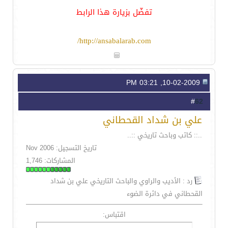
تفضّل بزيارة هذا الرابط
http://ansabalarab.com/
10-02-2009, 03:21 PM
62
#
علي بن شداد القحطاني
..:: كاتب وباحث تاريخي ::..
تاريخ التسجيل: Nov 2006
المشاركات: 1,746
رد : الأديب والراوي والباحث التاريخي علي بن شداد
القحطاني في دائرة الضوء
اقتباس: