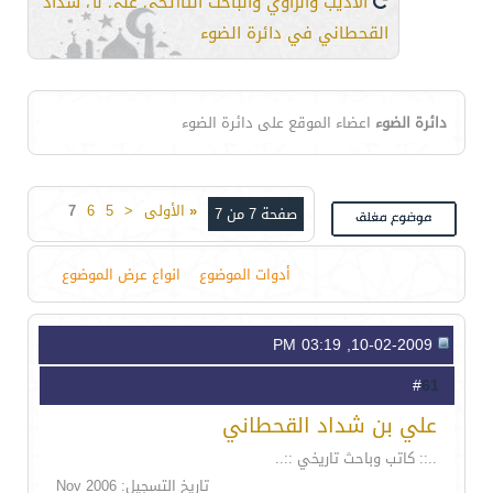
الأديب والراوي والباحث التاريخي علي بن شداد
القحطاني في دائرة الضوء
دائرة الضوء
اعضاء الموقع على دائرة الضوء
«
الأولى
<
5
6
7
صفحة 7 من 7
أدوات الموضوع
انواع عرض الموضوع
10-02-2009, 03:19 PM
61
#
علي بن شداد القحطاني
..:: كاتب وباحث تاريخي ::..
تاريخ التسجيل: Nov 2006