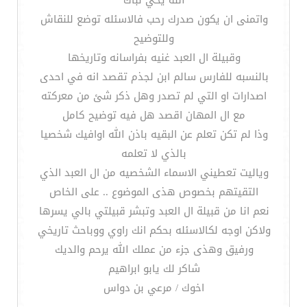
الله يحي نباك
واتمنى ان يكون صدرك رحب فالاسئله توضع للنقاش
وللتوضيح
وقبيلة ال العبد غنيه بفراسانه وتاريخها
بالنسبه للفارس سالم ابن لجذم تقصد انه في احدى
اصدارات او التي لم تصدر وهل ذكر شئ من معركته
مع ال المهان اقصد هل فيه توضيح كامل
وذا لم تكن تعلم عن البقيه باذن الله اوافيك شخصيا
بالذي لا تعلمه
وياليت تعطيني الاسماء الشخصيه من ال العبد الذي
التقيتهم بخصوص هذى الموضوع .. على الخاص
نعم انا من قبيلة ال العبد وتبشر قبيلتي بالي يسرها
ولاكن اوجه لكالاسئله بحكم انك راوي ووباحث تاريخي
ورفيق وهذى جزء من عملك الله يرحم والديك
شاكر لك يابو ابراهيم
اخوك / مرعي بن دواس