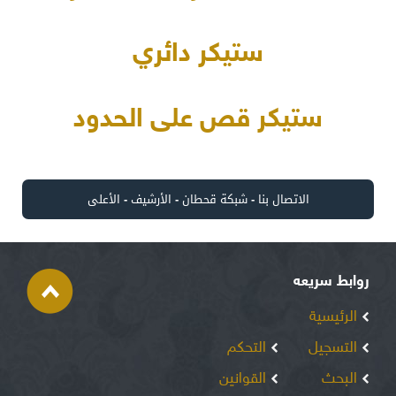
ستيكر دائري
ستيكر قص على الحدود
الاتصال بنا
-
شبكة قحطان
-
الأرشيف
-
الأعلى
روابط سريعه
الرئيسية
التسجيل
التحكم
البحث
القوانين