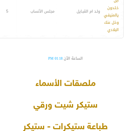
ابن
خـلـدون
ولـد ام القبـايل
مجلس الأنساب
5
يالمنيفي
وخل عنك
البلادي
الساعة الآن
01:18 PM
ملصقات الأسماء
ستيكر شيت ورقي
طباعة ستيكرات - ستيكر