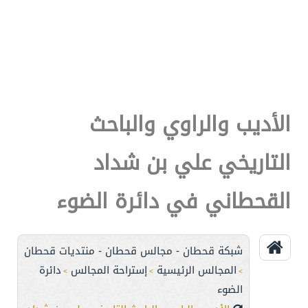
الأديب والراوي والباحث
التاريخي علي بن شداد
القحطاني في دائرة الضوء
شبكة قحطان - مجالس قحطان - منتديات قحطان
المجالس الرئيسية
إستراحة المجالس
دائرة
>
>
>
الضوء