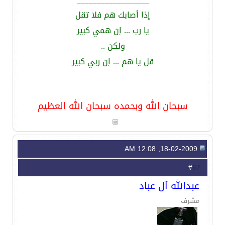
__________________
إذا أصابك هم فلا تقل
يا رب ... إن همي كبير
ولكن ..
قل يا هم ... إن ربي كبير
سبحان الله وبحمده سبحان الله العظيم
18-02-2009, 12:08 AM
67
#
عبدالله آل عباد
مشرف