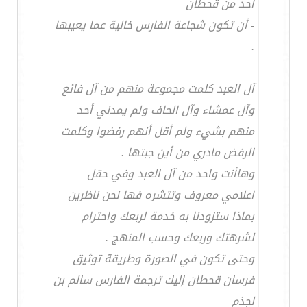
أحد من قحطان
- أن تكون شجاعة الفارس خالية عما يعيبها
.
آل العبد كلمت مجموعة منهم من آل فائع
وآل عمشاء وآل الحاف ولم يمدني أحد
منهم بشيء ولم أقل أنهم رفضوا وكلمت
الرفض مادري من أين جبتها .
وهاأنت واحد من آل العبد وفي حقل
اعلامي معروف وتتشره فها نحن ناظرين
بماذا ستزودنا به خدمة لربعك واحترام
لشرهتك وربعك وحسب المنهج .
وحتى تكون في الصورة وطريقة توثيق
فرسان قحطان إليك ترجمة الفارس سالم بن
لجذم