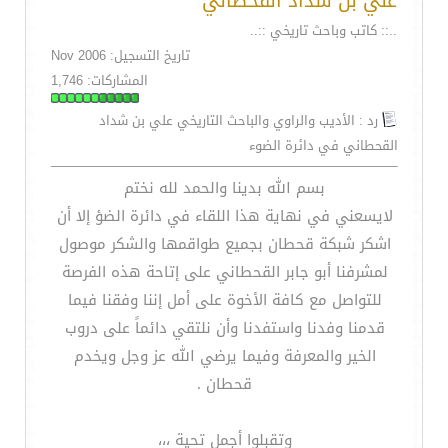
علي بن شداد القحطاني
..:: كاتب وباحث تاريخي ::..
تاريخ التسجيل: Nov 2006
المشاركات: 1,746
رد : الأديب والراوي والباحث التاريخي علي بن شداد
القحطاني في دائرة الضوء
بسم الله بدينا والحمد لله نختم
لايسعني في نهاية هذا اللقاء في دائرة الضؤ إلا أن
اشكر شبكة قحطان بجميع طواقمها والشكر موصول
لمشرفنا أبو جابر القحطاني على إتاحة هذه الفرصة
للتواصل مع كافة الأخوة على أمل إننا وفقنا فيما
قدمنا وفدنا واستفدنا وأن نلتقي دائماً على دروب
الخير والمعرفة وفيما يرضي الله عز وجل ويخدم
قحطان .
وتقبلوا أجمل تحية ،،،