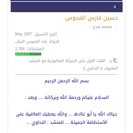
4
#
حسين فارس الفحوس
..:: مصمم مبدع ::..
تاريخ التسجيل: May 2007
الدولة: بلاد الفحوس الحباب
المشاركات: 2,356
رد : اللقاء الأول على الشبكة العنكبوتية مع المنشد
المعروف (( النداوي ))
بسم الله الرحمن الرحيم
السـلام عليكم ورحمة الله وبركاته .... وبعد :
حيااك الله يا أبو غاادهـ ... والله يعطيك العاافية على
الأستظافة الجميلـة ... للمنشد : النداوي ...