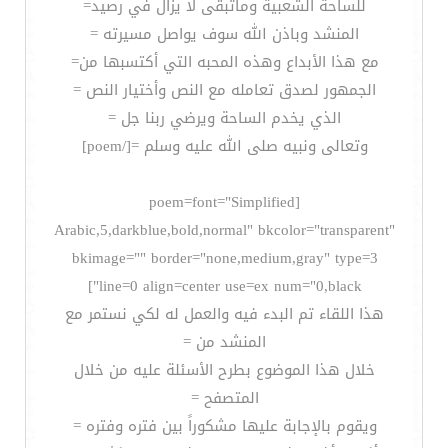
للساحة الشعبية وماتبقى لا يزال في رصيد=
المنشد وباذن الله سوف يواصل مسيرته =
مع هذا الأبداع وهذه المحبه التي أكتسبها من=
الجمهور لصدق تعامله مع النص وأختيار النص =
الذي يخدم الساحة ويرضي ربنا جل =
وتعالى ونبيه صلى الله عليه وسلم =[/poem]
[poem=font="Simplified
Arabic,5,darkblue,bold,normal" bkcolor="transparent"
bkimage="" border="none,medium,gray" type=3
line=0 align=center use=ex num="0,black"]
هذا اللقاء تم البدء فيه والعمل له لكي نستمر مع
المنشد من =
خلال هذا الموضوع بطرح الأسئلة عليه من خلال
المتصفح =
ويقوم بالإجابة عليها مشكوراً بين فتره وفتره =