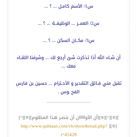
س1/ الأسم كامـل ... ؟ ...
س2/ العمــر ... الوظيفــة ... ؟ ...
س3/ مكــان السكن ... ؟ ...
أن شـاء الله أذا تذكرت شئ أرجع لك ... وشرفنا اللقـاء
معك ...
تقبل مني فـائق التقدير و الأحـترام ... حسين بن فارس
الفح ـوس .
__________________
][®][^][®][آن الآوااااان أن ننصـر هذا المظلوم][®][^]
http://www.qahtaan.com/vb/showthread.php?
[®][
t=45428