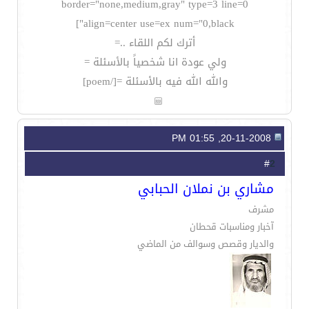
border="none,medium,gray" type=3 line=0
align=center use=ex num="0,black"]
أترك لكم اللقاء ..=
ولي عودة انا شخصياً بالأسئلة =
والله الله فيه بالأسئلة =[/poem]
20-11-2008, 01:55 PM
2
#
مشاري بن نملان الحبابي
مشرف
آخبار ومناسبات قحطان
والديار وقصص وسوالف من الماضي