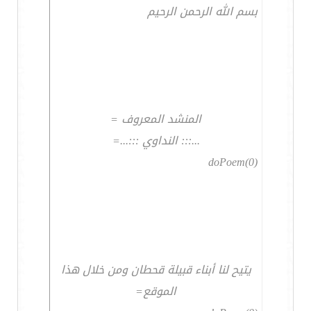
بسم الله الرحمن الرحيم
المنشد المعروف =
...::: النداوي :::...=
doPoem(0)
يتيح لنا أبناء قبيلة قحطان ومن خلال هذا
الموقع=