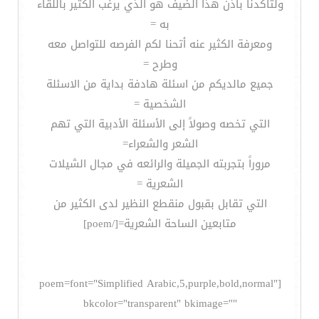
ولتأكدنا بأذن هذا الضيف هو الذي يرغب الكثير باللقاء
به =
ومعرفة الكثير عنه أتحنا لكم الفرصه للتواصل معه
وطرح =
جميع مالديكم من اسئلة هادفة بداية من الاسئلة
الشخصية =
التي تخصه وصولاً إلى الأسئلة الأدبية التي تهم
الشعر والشعراء=
مروراً بتجربته الجميلة والرائعه في مجال الشيلات
الشعرية =
التي تقابل بقبول منقطع النظير لدى الكثير من
متابعين الساحة الشعرية=[/poem]
[poem=font="Simplified Arabic,5,purple,bold,normal"
bkcolor="transparent" bkimage=""