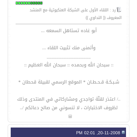
رد : اللقاء الأول على الشبكة العنكبوتية مع المنشد
المعروف (( النداوي ))
أبو غاده تستاهل السمعه ...
وأتمنى منك تثبيت اللقاء ...
__________________
:: سبحان الله وبحمده :: سبحان الله العظيم ::
شـبـكـة قـحـطـان * الموقع الرسمي لقبيلة قحطان *
../ اعتذر لقلّة تواجدي ومشاركاتي في المنتدى وذلك
لظروف الاختبارات ، لا تنسوني من صالح دعائكم /..
20-11-2008, 02:01 PM