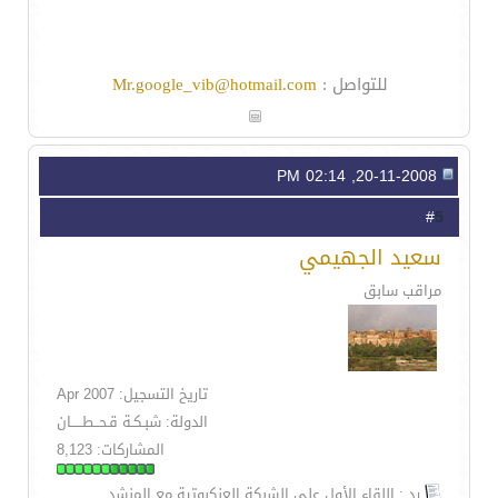
للتواصل :
Mr.google_vib@hotmail.com
20-11-2008, 02:14 PM
5
#
سعيد الجهيمي
مراقب سابق
تاريخ التسجيل: Apr 2007
الدولة: شبـكـة قـحــطـــــان
المشاركات: 8,123
رد : اللقاء الأول على الشبكة العنكبوتية مع المنشد