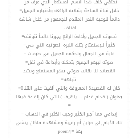
تختفي خلف هذا الأسم المستعار الذي عرف من=
خلال قناة الساحة بشلاته الرائعه وأختياره الجميل=
دائماً لنوعية النص المقدم للجمهور من خلال شاشة
القناة ،=
فصوته الجميل وآداءة الرائع يجبرنا دائماً نتوقف=
كثيراً للإستمتاع بتلك النبره الصوتيه التي هي=
غاية في الجمال وتحكمه الجميل في طبقات =
صوته ليبهر الجميع بتمكنه وأبداعة في نقل=
القصائد لنا بقالب صوتي يبهر المستمتع ويشد
انتباهه=
كان له القصيدة المعروفة والتي ألقيت على القناة=
بعنوان ( قدام قدام ... ياهيف ) التي كان إلقاءة فيها
=
إبداعي مما أجبر الكثير وحبب الكثير في الذهاب =
تلك الأيام إلى مزاين أم رقيبة ومشاهدة ماكان يتغنى
بها =[/poem]