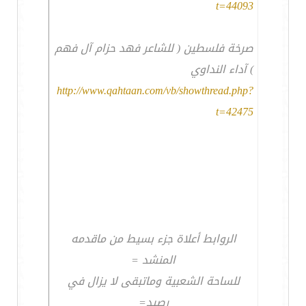
t=44093
صرخة فلسطين ( للشاعر فهد حزام آل فهم
) آداء النداوي
http://www.qahtaan.com/vb/showthread.php?
t=42475
الروابط أعلاة جزء بسيط من ماقدمه
المنشد =
للساحة الشعبية وماتبقى لا يزال في
رصيد=