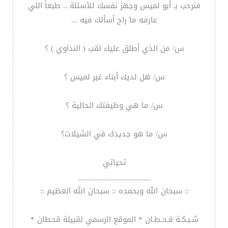
فنرحب بـ أبو لميس وجهز نفسك للأسئلة .. طبعاً اللي
عارفه ما راح أسألك فيه ...
س/ من الذي أطلق عليك لقب ( النداوي ) ؟
س/ هل لديك أبناء غير لميس ؟
س/ ما هي وظيفتك الحالية ؟
س/ ما هو جديدك في الشيلات؟
تحياتي
__________________
:: سبحان الله وبحمده :: سبحان الله العظيم ::
شـبـكـة قـحـطـان * الموقع الرسمي لقبيلة قحطان *