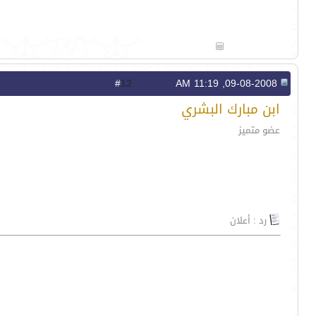
12
#
09-08-2008, 11:19 AM
ابن مبارك البشري
عضو متميز
رد : أعلان