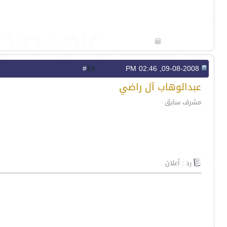
14
#
09-08-2008, 02:46 PM
عبدالوهاب آل راضي
مشرف سابق
رد : أعلان