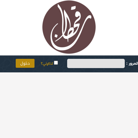
مرور :
تذكرني؟