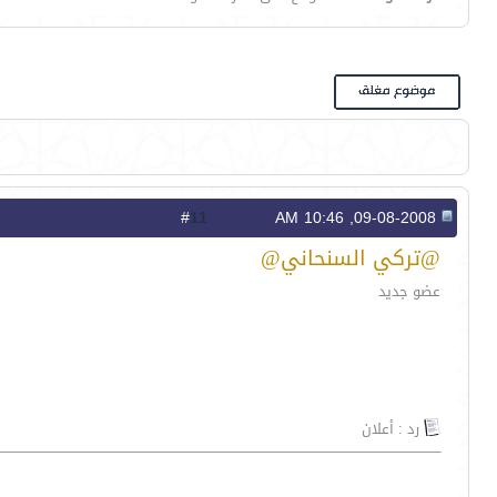
11
#
09-08-2008, 10:46 AM
@تركي السنحاني@
عضو جديد
رد : أعلان