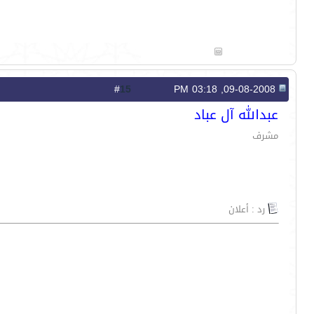
15
#
09-08-2008, 03:18 PM
عبدالله آل عباد
مشرف
رد : أعلان