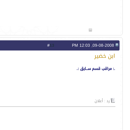
13
#
09-08-2008, 12:03 PM
ابن خضير
.: مراقب قسم ســـابق :.
رد : أعلان