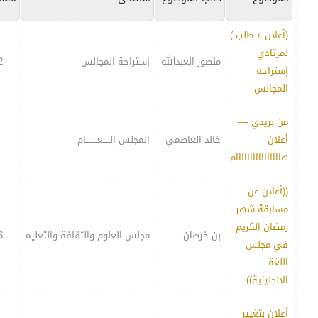
(أعلان + طلب )
لمرتادي
منصور العبدالله
إستراحة المجالس
2
إستراحه
المجالس
من بريدي ----
أعلان
خالد العاصمي
المجلس الـــــعــــــــام
هاااااااااااااااام
((أعلان عن
مسابقة شهر
رمضان الكريم
بن خرصان
مجلس العلوم والثقافة والتعليم
6
في مجلس
اللغة
الانجليزية))
أعلان بتغيير