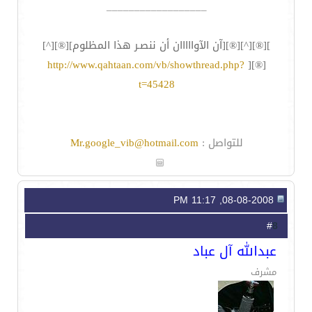
__________________
][®][^][®][آن الآوااااان أن ننصـر هذا المظلوم][®][^]
http://www.qahtaan.com/vb/showthread.php?
[®][
t=45428
للتواصل :
Mr.google_vib@hotmail.com
08-08-2008, 11:17 PM
8
#
عبدالله آل عباد
مشرف