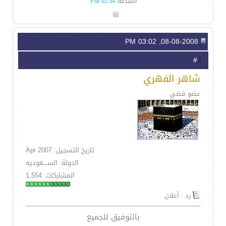
الساعة
02:54 PM
08-08-2008, 03:02 PM
3
#
شاهر الفهري
عضو فضي
تاريخ التسجيل: Apr 2007
الدولة: الســــعوديه
المشاركات: 1,554
رد : أعلان
بالتوفيق للجميع