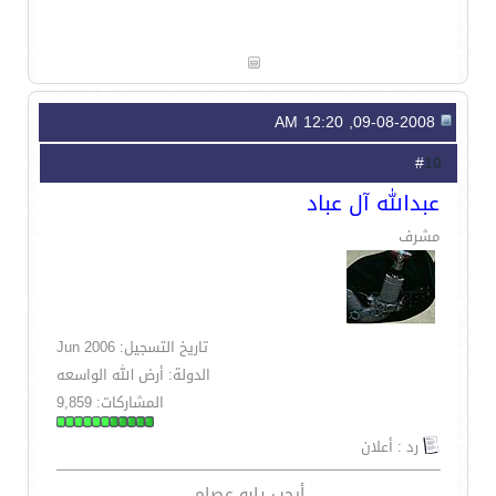
09-08-2008, 12:20 AM
10
#
عبدالله آل عباد
مشرف
تاريخ التسجيل: Jun 2006
الدولة: أرض الله الواسعه
المشاركات: 9,859
رد : أعلان
أرحب يابو عصام