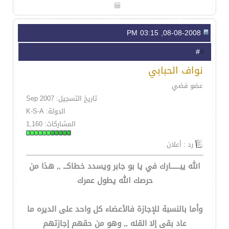
08-08-2008, 03:15 PM
4
#
نواف الحبابي
عضو فضي
تاريخ التسجيل: Sep 2007
الدولة: K-S-A
المشاركات: 1,160
رد : أعلان
الله يبــــــارك في يا بو جابر ويسدد خطاكــ ,, هذا من
حرصك الله يطول عمرك
وأما بالنسبة للإجازة فالأعضاء كل واحد على الديره ما
عاد بقى إلا القله ,, وهو من حقهم إجازتهم