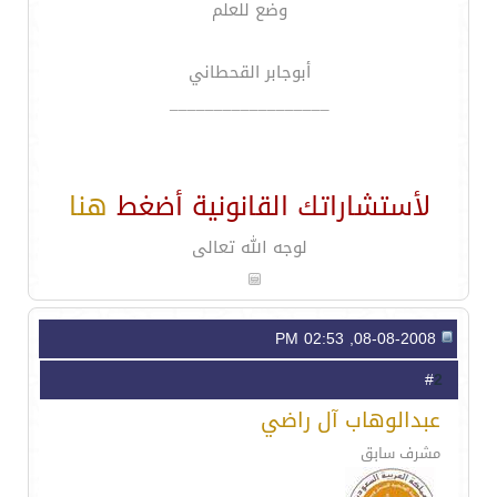
وضع للعلم
أبوجابر القحطاني
__________________
لأستشاراتك القانونية أضغط
هنا
لوجه الله تعالى
08-08-2008, 02:53 PM
2
#
عبدالوهاب آل راضي
مشرف سابق