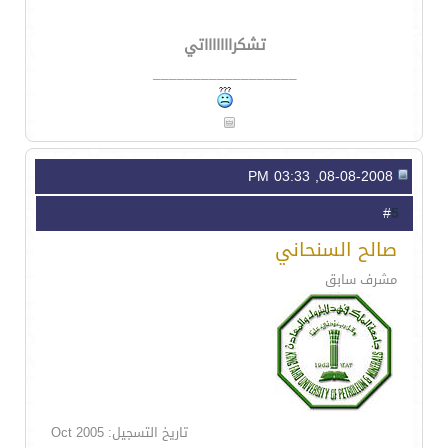
تشكراااااااتي
__________________
08-08-2008, 03:33 PM
5
#
صالح السنحاني
مشرف سابق
تاريخ التسجيل: Oct 2005