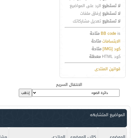
لا تستطيع
الرد على المواضيع
لا تستطيع
إرفاق ملفات
لا تستطيع
تعديل مشاركاتك
is
BB code
متاحة
الابتسامات
متاحة
كود [IMG]
متاحة
كود HTML
معطلة
قوانين المنتدى
الانتقال السريع
المواضيع المتشابهه
الموضوع
كاتب الموضوع
المنتدى
مشار