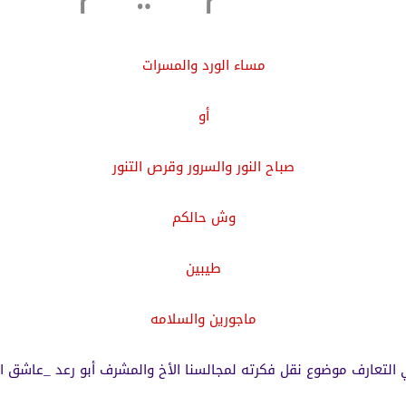
مساء الورد والمسرات
أو
صباح النور والسرور وقرص التنور
وش حالكم
طيبين
ماجورين والسلامه
التعارف موضوع نقل فكرته لمجالسنا الأخ والمشرف أبو رعد _عاشق ال