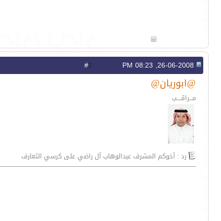
2
#
26-06-2008, 08:23 PM
@ابوريان@
مـــراقــــب
رد : أخوكم المشرف عبدالوهاب آل راضي على كرسي التعارف