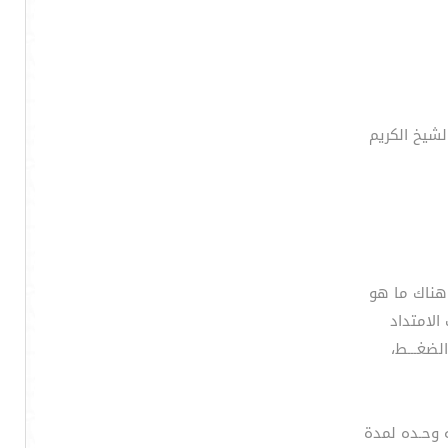
لشيخ الكريم
هناك ما هو
الضغـــط،
له وحـده لمدة