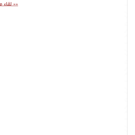
«« لقاء م