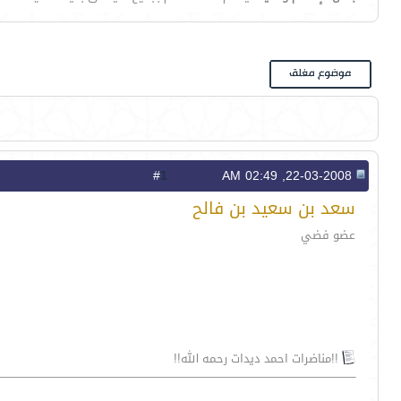
1
#
22-03-2008, 02:49 AM
سعد بن سعيد بن فالح
عضو فضي
!!مناضرات احمد ديدات رحمه الله!!