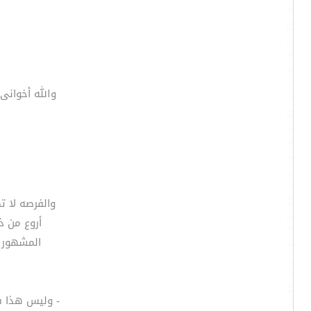
والله أخوانى
والفرصه لا 
أروع من ذلك أن ا
المشهور با
- وليس هذا 