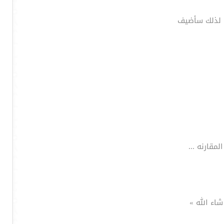
تى لذلك سأضيف
قارنه ...
شاء الله »