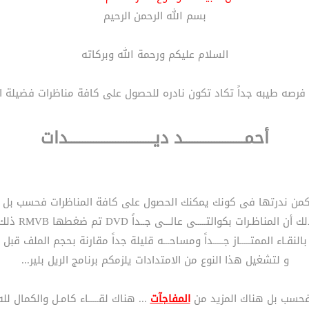
بسم الله الرحمن الرحيم
السلام عليكم ورحمة الله وبركاته
 فرصه طيبه جداً تكاد تكون نادره للحصول على كافة مناظرات فضيلة ا
أحمــــــــــــــــــــــد ديـــــــــــــــــــــــــــــــدات
تكمن ندرتها فى كونك يمكنك الحصول على كافة المناظرات فحسب بل 
لمناظـرات بكوالتـــــى عالـــى جــداً DVD تم ضغطها RMVB ذلك الامتداد
لنقـاء الممتـــــاز جـــــداً ومساحـــه قليلة جداً مقارنة بحجم الملف قبل 
و لتشغيل هذا النوع من الامتدادات يلزمكم برنامج الريل بلير...
فحسب بل هناك المزيد من
المفاجآت
... هناك لقـــــاء كامـل والكمال ل