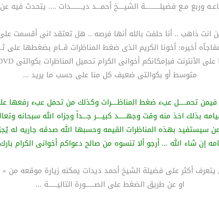
ه وربع مـع فضيلــــــــــة الشيــــخ أحمـــد ديــــــــدات .... يتحدث فيه عن 
أين انت ذاهب .. أنا حلفت بالله أنها فرصه .. هل تعتقد انى أقسمت ع
فاجآه أخيره: أخونا الكريم الذى ضغط المناظرات قــام بضغطها على ثـ
ى الأنترنت فبإمكانكم أخوانى الكرام تحميل المناظرات بكوالتى DVD أو بكوالتى
متوسط أو بكوالتى ضعيف كل منا على حسب ما يريد ...
 فيمن تحمـــــل عبء ضغط المناظــــرات وكذلك من تحمل عبء رفعها على
مه بذلك اخذ منه وقت وجهـــــد كبيــــر جـــداً وجزاه الله سبحانه وتعا
ن سيستفيد بهذه المناظرات القيمه وحسبها الله صدقه جاريه له يُجزى
ه إن شاء الله ... أرجو ألا تنسوه من صالح دعواكم أخوانى الكرام بارك 
 يتعرف أكثر على فضيلة الشيخ أحمد ديدات يمكنه زيارة موقعه من «
او عن طريق الضغط على الصــــــورة التاليــــــة ...