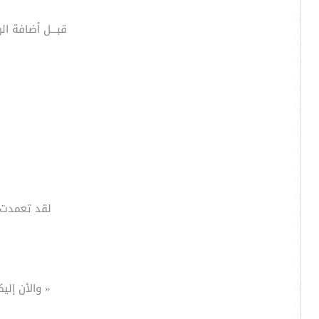
قبـــل أضافة ا
لقد تعمدت 
« والأن إلي