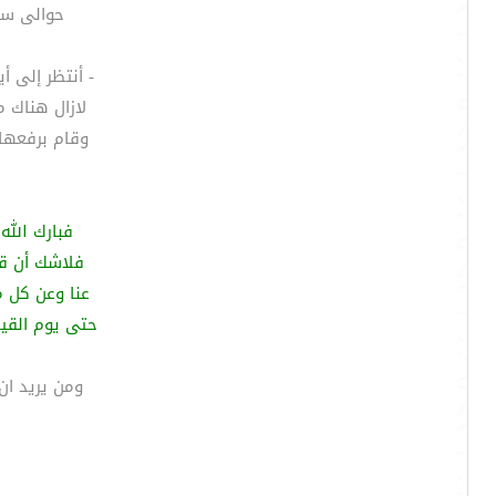
حوالى ساعـ
- أنتظر إلى 
لازال هناك م
وقام برفعها عل
فبارك الله
فلاشك أن قيا
عنا وعن كل م
حتى يوم القيام
ومن يريد ان