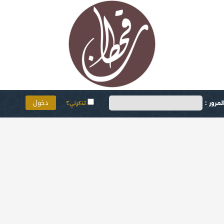
مرور :
تذكرني؟