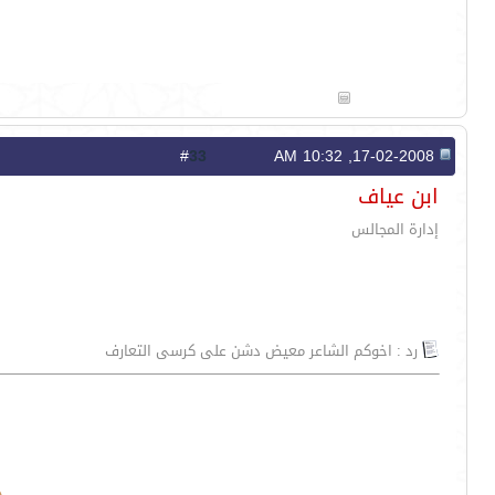
33
#
17-02-2008, 10:32 AM
ابن عياف
إدارة المجالس
رد : اخوكم الشاعر معيض دشن على كرسى التعارف