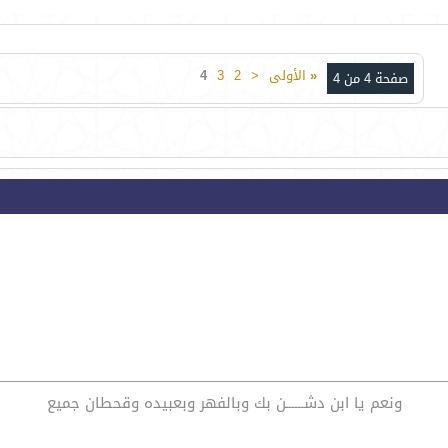
«
الأولى
<
2
3
4
صفحة 4 من 4
ونعم يا ابن دشــــــن بك وبالفهر وبعبيده وقحطان جميع