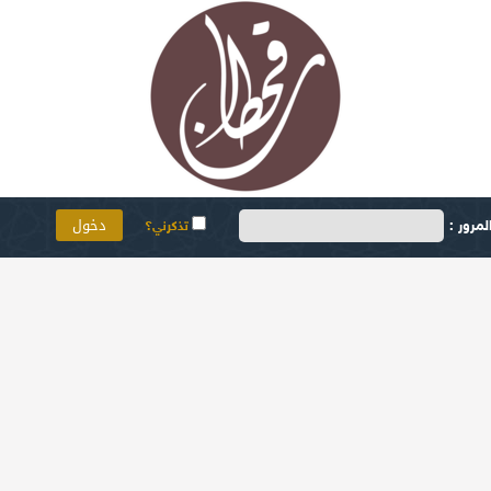
مرور :
تذكرني؟