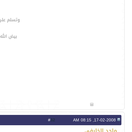
وتسلم على ال
بيض الله
32
#
17-02-2008, 08:15 AM
ماجد الخليفي