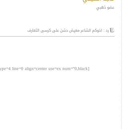
عضو ذهبي
رد : اخوكم الشاعر معيض دشن على كرسى التعارف
[poem=font="Simplified Arabic,4,black,bold,normal" bkcolor="transparent" bkimage="" border="none,medium,gray" type=4 line=0 align=center use=ex num="0,black"]