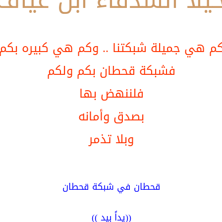
يلا الشدقاء ابن عياف
م هي جميلة شبكتنا .. وكم هي كبيره بكم
فشبكة قحطان بكم ولكم
فلننهض بها
بصدق وأمانه
وبلا تذمر
قحطان في شبكة قحطان
((يداً بيد ))