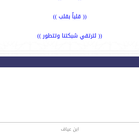
(( قلباً بقلب ))
(( لترتقي شبكتنا وتتطور ))
ابن عياف