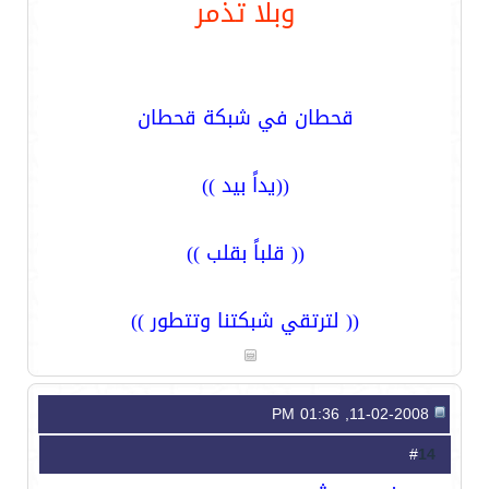
وبلا تذمر
قحطان في شبكة قحطان
((يداً بيد ))
(( قلباً بقلب ))
(( لترتقي شبكتنا وتتطور ))
11-02-2008, 01:36 PM
14
#