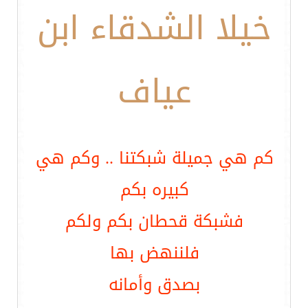
خيلا الشدقاء ابن
عياف
كم هي جميلة شبكتنا .. وكم هي
كبيره بكم
فشبكة قحطان بكم ولكم
فلننهض بها
بصدق وأمانه