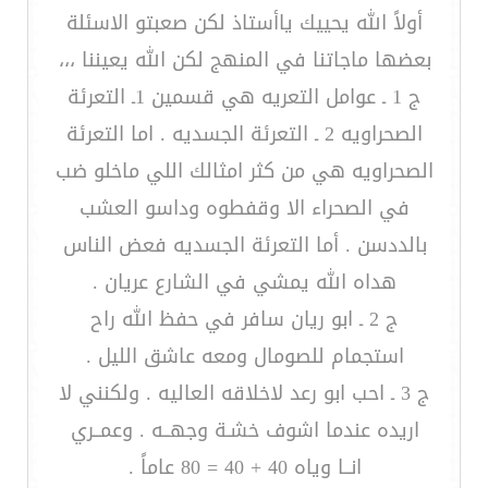
أولاً الله يحييك ياأستاذ لكن صعبتو الاسئلة
بعضها ماجاتنا في المنهج لكن الله يعيننا ،،،
ج 1 ـ عوامل التعريه هي قسمين 1ـ التعرئة
الصحراويه 2 ـ التعرئة الجسديه . اما التعرئة
الصحراويه هي من كثر امثالك اللي ماخلو ضب
في الصحراء الا وقفطوه وداسو العشب
بالددسن . أما التعرئة الجسديه فعض الناس
هداه الله يمشي في الشارع عريان .
ج 2 ـ ابو ريان سافر في حفظ الله راح
استجمام للصومال ومعه عاشق الليل .
ج 3 ـ احب ابو رعد لاخلاقه العاليه . ولكنني لا
اريده عندما اشوف خشـة وجهــه . وعمــري
انــا وياه 40 + 40 = 80 عاماً .