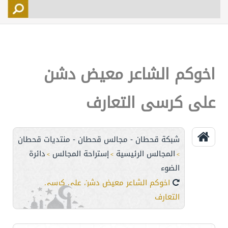
التسجيل
الأعضاء
التحكم
اخوكم الشاعر معيض دشن
اتصل بنا
على كرسى التعارف
شبكة قحطان - مجالس قحطان - منتديات قحطان
المجالس الرئيسية
إستراحة المجالس
دائرة
>
>
>
الضوء
اخوكم الشاعر معيض دشن على كرسى
التعارف