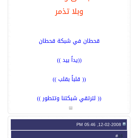
وبلا تذمر
قحطان في شبكة قحطان
((يداً بيد ))
(( قلباً بقلب ))
(( لترتقي شبكتنا وتتطور ))
12-02-2008, 05:46 PM
16
#