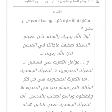
رد : اخوكم الشاعر معيض دشن على كرسى التعارف
اقتباس:
المشاركة الأصلية كتبت بواسطة معيض بن
دشن
أولاً الله يحييك ياأستاذ لكن صعبتو
الاسئلة بعضها ماجاتنا في المنهج
لكن الله يعيننا ،،،
ج 1 ـ عوامل التعريه هي قسمين 1ـ
التعرئة الصحراويه 2 ـ التعرئة الجسديه
. اما التعرئة الصحراويه هي من كثر
امثالك اللي ماخلو ضب في الصحراء الا
وقفطوه وداسو العشب بالددسن . أما
التعرئة الجسديه فعض الناس هداه