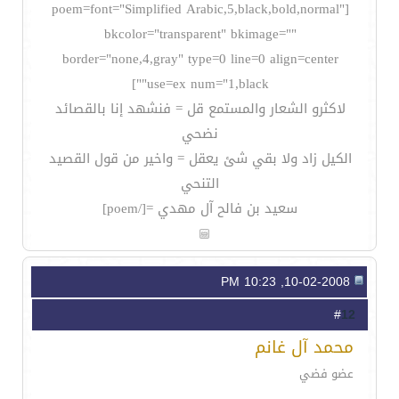
[poem=font="Simplified Arabic,5,black,bold,normal"
bkcolor="transparent" bkimage=""
border="none,4,gray" type=0 line=0 align=center
use=ex num="1,black""]
لاكثرو الشعار والمستمع قل = فنشهد إنا بالقصائد
نضحي
الكيل زاد ولا بقي شئ يعقل = واخير من قول القصيد
التنحي
سعيد بن فالح آل مهدي =[/poem]
10-02-2008, 10:23 PM
12
#
محمد آل غانم
عضو فضي