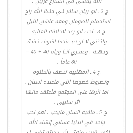
الله يمشي في الشارع عريان .
ج 2 ـ ابو ريان سافر في حفظ الله راح
استجمام للصومال ومعه عاشق الليل .
ج 3 ـ احب ابو رعد لاخلاقه العاليه .
ولكنني لا اريده عندما اشوف خشـة
وجهــه . وعمــري انــا وياه 40 + 40 =
80 عاماً .
ج 4 ـ المهلبية تتصف بالحلاوه
وتصروط خصوصا اللي ماعنده اسنان .
اما اثرها على المجتمع فأعتقد مالها
اثر سلبيي .
ج 5 ـ مافيه انسان مايحب . نعم احب
واحد في الدنيا عساني إنشاء الله
اكون قريب منه؟ . لأن محبته تضي لي