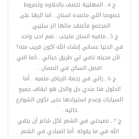
ج 4 ـ المهلبية تتصف بالحلاوه وتصروط
خصوصا اللي ماعنده اسنان . اما اثرها على
المجتمع فأعتقد مالها اثر سلبيي .
ج 5 ـ مافيه انسان مايحب . نعم احب واحد
في الدنيا عساني إنشاء الله اكون قريب منه؟
. لأن محبته تضي لي طريق حياتي . كما انني
افضل السكن في الصمان .
ج 6 ـ رائي في زحمة الرياض متعبه . أما
الحلول فنا عندي حل والحل هو ايقاف جميع
السيارات وعدم استيرادها حتى تكون الشوارع
خاليه .
ج 7 ـ نصيحتي في الشعر لكل شاعر أن يتقي
الله في ما يقوله .أما المبادي في الشعر