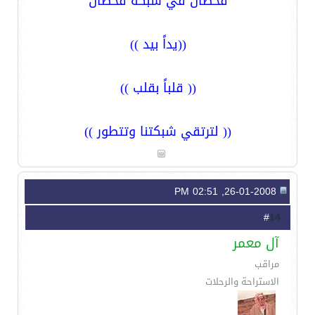
قحطان في شبكة قحطان
((يداً بيد ))
(( قلباً بقلب ))
(( لترتقي شبكتنا وتتطور ))
26-01-2008, 02:51 PM
14
#
آل معمر
مراقب
الاستراحة والرحلات