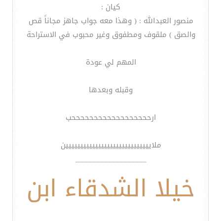
كيان :
منصور العبدالله : ( وهذا معه جواب جاهز مجاناً قص
والصق ) ملقوف ومطفوق وغير محبوب في الاستراحة
المهم لي عودة
وقبله وبعدها
ارححححححححححححححححححب
ملاييييييييييييييييييييييييييييين
__________________
خيلا الشدقاء ابن