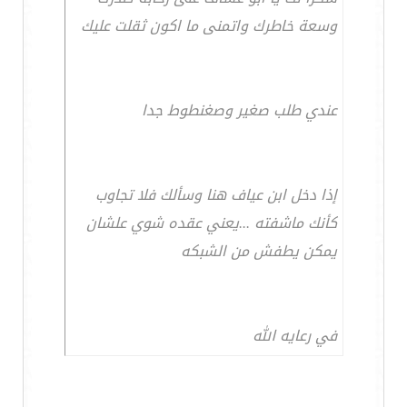
وسعة خاطرك واتمنى ما اكون ثقلت عليك
عندي طلب صغير وصغنطوط جدا
إذا دخل ابن عياف هنا وسألك فلا تجاوب
كأنك ماشفته ...يعني عقده شوي علشان
يمكن يطفش من الشبكه
في رعايه الله