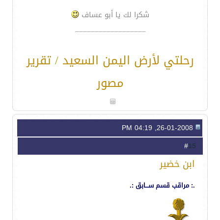
شكرا لك يا أبو عساف
__________________
رحلتي لأرض اليمن السعيد / تقرير
مصور
26-01-2008, 04:19 PM
15
#
ابن خضير
.: مراقب قسم ســـابق :.