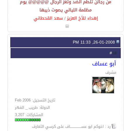
من رجالن تلطم الضد وتعز الرجال @@@@@ يوم
مظلمة الليالي يصوت ذيبها
إهداء للأخ العزيز / سعد القحطاني
26-01-2008, 11:33 PM
18
#
أبو عساف
مشرف
تاريخ التسجيل: Feb 2006
الدولة: طريب _ الفهر
المشاركات: 3,207
رد : اخوكم ابو عســـــــــــــــــــاف على كرسي التعارف