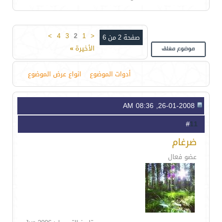
>
4
3
2
1
<
صفحة 2 من 6
الأخيرة
»
أدوات الموضوع
انواع عرض الموضوع
26-01-2008, 08:36 AM
11
#
ضرغام
عضو فعال