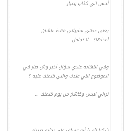
أحس اني كذاب وعيار
يعني عطني سلبياتي فقط علشان
أعدلها؟....لا تجامل
وفي النهايه عندي سؤال أخير وش صار في
الموضوع اللي عندك واللي كلمتك عليه ؟
تراني لابس وكاشخ من يوم كلمتك ...
شكرا لك يا أبو عساف على رحابه صدرك