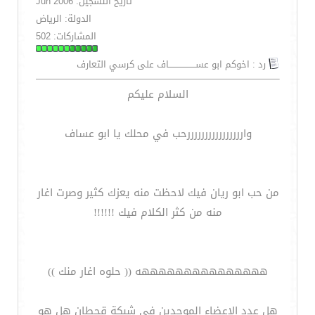
تاريخ التسجيل: Jun 2006
الدولة: الرياض
المشاركات: 502
رد : اخوكم ابو عســـــــــــــــــــاف على كرسي التعارف
السلام عليكم
واررررررررررررررررحب في محلك يا ابو عساف
من حب ابو ريان فيك لاحظت منه يعزك كثير وصرت اغار
منه من كثر الكلام فيك !!!!!!
هههههههههههههههه (( حلوه اغار منك ))
هل عدد الاعضاء الموجدين في شبكة قحطان هل هو