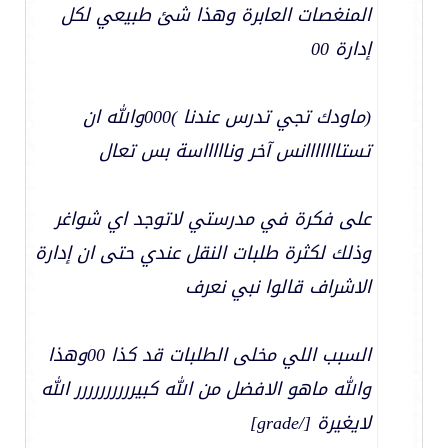
المنغصات العابرة وهذا شئ طبيعي لكل
إدارة 00
(ماودك تجي تدرس عندنا )000والله ان
تستااااااانس آخر وناااااسة بس تعال
على فكرة في مدرستي لاتوجد اي شواغر
وذلك لكثرة طلبات النقل عندي حتى ان إدارة
الاشراف قالوا نبي نعرف
السبب اللي مخلى الطلبات قد كذا 00وهذا
والله ماهو الافضل من الله كبيرررررررررر الله
لايغيرة [/grade]