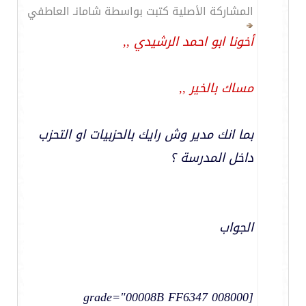
المشاركة الأصلية كتبت بواسطة شامانـ العاطفي
أخونا ابو احمد الرشيدي ,,
مساك بالخير ,,
بما انك مدير وش رايك بالحزبيات او التحزب
داخل المدرسة ؟
الجواب
[grade="00008B FF6347 008000