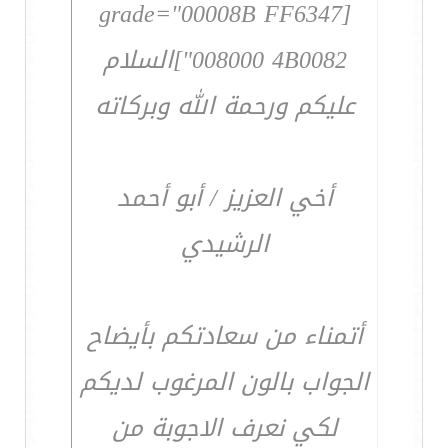
[grade="00008B FF6347
008000 4B0082"]السلام
عليكم ورحمة الله وبركاته
أخي العزيز / أبو أحمد
الرشيدي
أتمناء من سعادتكم بأيضاح
الجواب بالون المرغوب لديكم
لكي نعرف الاجوبة من