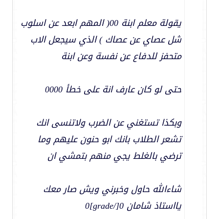
يقولة معلم ابنة 00( المهم ابعد عن اسلوب
شل عصاي عن عصاك ) الذي سيجعل الاب
متحفز للدفاع عن نفسة وعن ابنة
حتى لو كان عارف انة على خطأ 0000
وبكذا تستغني عن الضرب ولاتنسى انك
تشعر الطلاب بانك ابو حنون عليهم وما
ترضي بالغلط يجي منهم بتمشي ان
شاءالله حاول وخبرني ويش صار معك
يااستاذ شامان 0[/grade]0