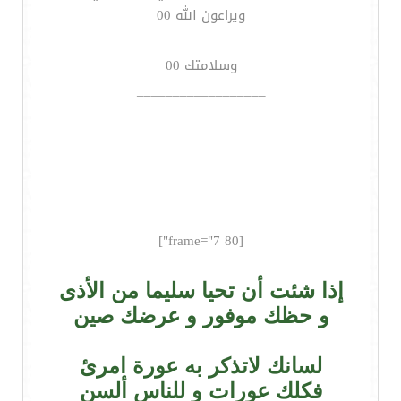
ويراعون الله 00
وسلامتك 00
__________________
[frame="7 80"]
إذا شئت أن تحيا سليما من الأذى
و حظك موفور و عرضك صين
لسانك لاتذكر به عورة امرئ
فكلك عورات و للناس ألسن