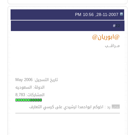
28-11-2007, 10:56 PM
22
#
@ابوريان@
مـــراقــــب
تاريخ التسجيل: May 2006
الدولة: السعوديه
المشاركات: 8,783
رد : اخوكم ابواحمدا لرشيدي على كرسي التعارف