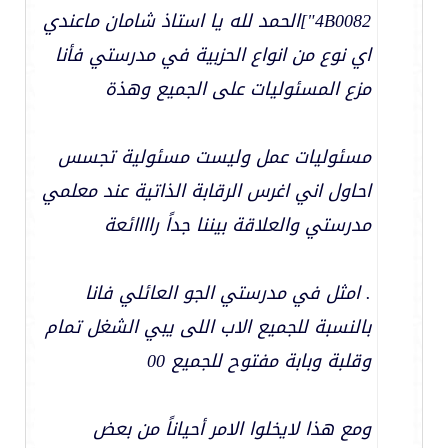
4B0082"]الحمد لله يا استاذ شامان ماعندي
اي نوع من انواع الحزبية في مدرستي فأنا
مزع المسئوليات على الجميع وهذة
مسئوليات عمل وليست مسئولية تجسس
احاول اني اغرس الرقابة الذاتية عند معلمي
مدرستي والعلاقة بيننا جداً راااائعة
. امثل في مدرستي الجو العائلي فانا
بالنسبة للجميع الاب اللى يبي الشغل تمام
وقلبة وبابة مفتوح للجميع 00
ومع هذا لايخلوا الامر أحياناً من بعض