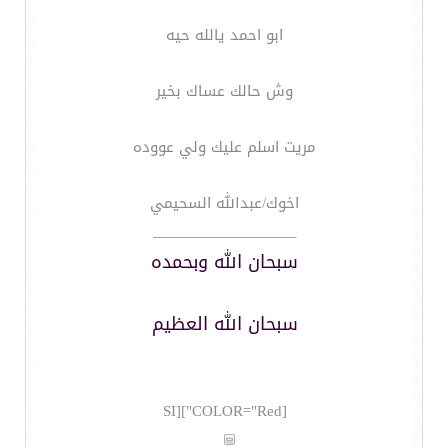
ابو احمد يالله حيه
وش حالك عساك بخير
مريت اسلم عليك ولي عووده
اخوك/عبدالله السحيمي
__________________
سبحان الله وبحمده
سبحان الله العظيم
[COLOR="Red"][SI