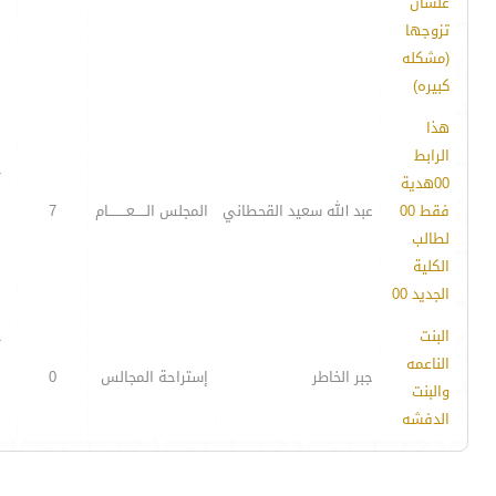
علشان
تزوجها
(مشكله
كبيره)
هذا
الرابط
-
00هدية
فقط 00
عبد الله سعيد القحطاني
المجلس الـــــعــــــــام
7
لطالب
الكلية
الجديد 00
البنت
-
الناعمه
جبر الخاطر
إستراحة المجالس
0
والبنت
الدفشه