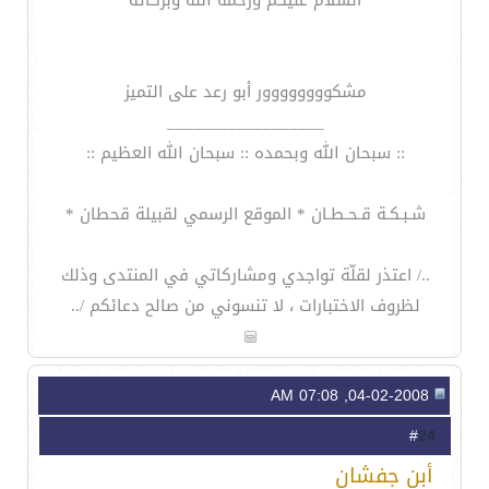
السلام عليكم ورحمة الله وبركاته
مشكوووووووور أبو رعد على التميز
__________________
:: سبحان الله وبحمده :: سبحان الله العظيم ::
شـبـكـة قـحـطـان * الموقع الرسمي لقبيلة قحطان *
../ اعتذر لقلّة تواجدي ومشاركاتي في المنتدى وذلك
لظروف الاختبارات ، لا تنسوني من صالح دعائكم /..
04-02-2008, 07:08 AM
24
#
أبن جفشان