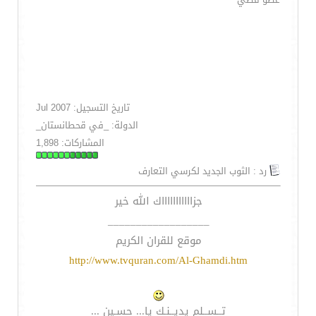
تاريخ التسجيل: Jul 2007
الدولة: _في قحطانستان_
المشاركات: 1,898
رد : الثوب الجديد لكرسي التعارف
جزاااااااااااك الله خير
__________________
موقع للقران الكريم
http://www.tvquran.com/Al-Ghamdi.htm
تــســلم يديــنـك يا... حسـين ...