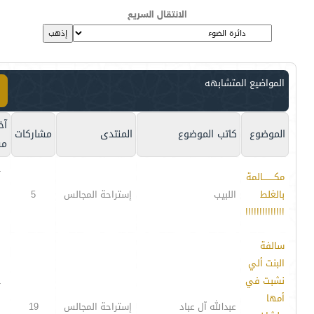
الانتقال السريع
المواضيع المتشابهه
آخ
الموضوع
كاتب الموضوع
المنتدى
مشاركات
مش
-
مكــــــــالمة
بالغلط
اللبيب
إستراحة المجالس
5
!!!!!!!!!!!!!!
سالفة
البنت ألي
نشبت في
-
أمها
عبدالله آل عباد
إستراحة المجالس
19