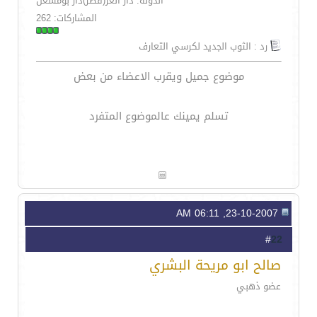
الدولة: دار العز(قطر)دار بومشعل
المشاركات: 262
رد : الثوب الجديد لكرسي التعارف
موضوع جميل ويقرب الاعضاء من بعض
تسلم يمينك عالموضوع المتفرد
23-10-2007, 06:11 AM
22
#
صالح ابو مريحة البشري
عضو ذهبي