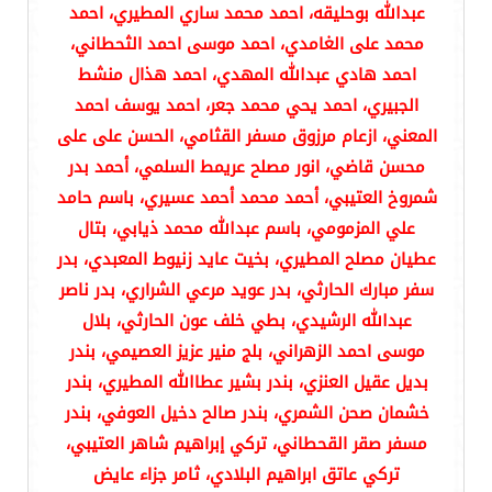
عبدالله بوحليقه، احمد محمد ساري المطيري، احمد
محمد على الغامدي، احمد موسى احمد الثحطاني،
احمد هادي عبدالله المهدي، احمد هذال منشط
الجبيري، احمد يحي محمد جعر، احمد يوسف احمد
المعني، ازعام مرزوق مسفر القثامي، الحسن على على
محسن قاضي، انور مصلح عريمط السلمي، أحمد بدر
شمروخ العتيبي، أحمد محمد أحمد عسيري، باسم حامد
علي المزمومي، باسم عبدالله محمد ذيابي، بتال
عطيان مصلح المطيري، بخيت عايد زنيوط المعبدي، بدر
سفر مبارك الحارثي، بدر عويد مرعي الشراري، بدر ناصر
عبدالله الرشيدي، بطي خلف عون الحارثي، بلال
موسى احمد الزهراني، بلج منير عزيز العصيمي، بندر
بديل عقيل العنزي، بندر بشير عطاالله المطيري، بندر
خشمان صحن الشمري، بندر صالح دخيل العوفي، بندر
مسفر صقر القحطاني، تركي إبراهيم شاهر العتيبي،
تركي عاتق ابراهيم البلادي، ثامر جزاء عايض