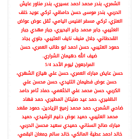
الشمري، بندر محمد احمد عسيري، بندر مناور عايش
الحربي، بندر موسى حسن حامظي، تركي عويد خلف
العنزي، تركي مسفر افنيس اليامي، ثقل عوض عواض
العتيبي، جابر محمد جابر البحيري، جبار مهدي جبار
القحطاني، جلال منيف نايف العتيبي، جلوي بجاد
حمود العتيبي، حسن احمد ابو طالب العمري، حسن
ضيف الله دهيمان الشراري.
المراجعون ليوم الأحد 5/4
حسن عايض مبارك العمري، حسن علي هيازع الشهري،
حسن عوض فطيمان التليدي، حسن محسن علي
الكربي، حسن محمد علي الخثعمي، حماد ثامر حامد
الظفيري، حمد عيد صنيتان المطيري، حمد فهاد
ضاحي الشمري، حمد محمد زميع الزيادين، حمود مقعد
محمد العتيبي، حميد عوض دغيم الرشيدي، حميد
مبارك صالح السناني، حميدي سعيد محسن الحربي،
خالد احمد عطية المالكي، خالد سالم جمعان البقمي،