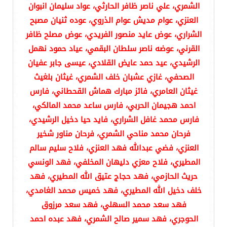
الشمري، علي ناصر ظافر الحارثي، عواد سليمان انبوان
العنزي، عوام مديش عوام الذروي، عوده ثنيان مصبح
الشراري، عوض عايد منصور الفريدي، عوض مصلح ظافر
القرني، عوضه ناصر سلطان البقمي، عياد حمود نهمل
الرشيدي، عيد حمد عايض القلادي، عيسى جابر عفيان
الصحفي، غازي عشبان خلف الشمري، غيثان بلغيث
غيثان العامري، فائز مبارك هماش القحطاني، فارس
احمد هجيمان الحربي، فارس ساعد محمد المالكي،
فارس محمد غافل الشراري، فايد حيا دخيل الرشيدي،
فرحان محمد مناحي الشمري، فرحان مناور شخير
العنزي، فضي عبدالله فهد العنزي، فلاح سليم سالم
المطيري، فلاح معزي دليهان المخلفي، فهد الونسي
حريث الحازمي، فهد حجاج عتيق الله المطيري، فهد
خلف دخيل الله المطيري، فهد خميس محمد الغامدي،
فهد سعد محمد السهلي، فهد سعد مرزوق
الحوجري، فهد سمير صالح الشمري، فهد عبده احمد