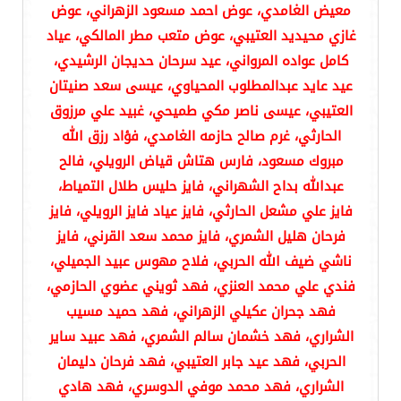
معيض الغامدي، عوض احمد مسعود الزهراني، عوض
غازي محيديد العتيبي، عوض متعب مطر المالكي، عياد
كامل عواده المرواني، عيد سرحان حديجان الرشيدي،
عيد عايد عبدالمطلوب المحياوي، عيسى سعد صنيتان
العتيبي، عيسى ناصر مكي طميحي، غبيد علي مرزوق
الحارثي، غرم صالح حازمه الغامدي، فؤاد رزق الله
مبروك مسعود، فارس هتاش قياض الرويلي، فالح
عبدالله بداح الشهراني، فايز حليس طلال التمياط،
فايز علي مشعل الحارثي، فايز عياد فايز الرويلي، فايز
فرحان هليل الشمري، فايز محمد سعد القرني، فايز
ناشي ضيف الله الحربي، فلاح مهوس عبيد الجميلي،
فندي علي محمد العنزي، فهد ثويني عضوي الحازمي،
فهد جحران عكيلي الزهراني، فهد حميد مسيب
الشراري، فهد خشمان سالم الشمري، فهد عبيد ساير
الحربي، فهد عيد جابر العتيبي، فهد فرحان دليمان
الشراري، فهد محمد موفي الدوسري، فهد هادي