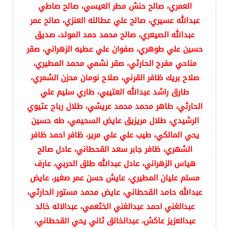
العمري، صالح حنش مطر العيسي، صالح صاطي
عبدالله عسيري، صالح علي عطالله العنزي، صالح عمر
عبدالله الصيعري، صالح محمد حمد المولد، صديق
حسين علي طوهري، صفوان علي عطيه الزهراني، صقر
مناحي مفرح الحارثي، صقر نشمي محمد المطيري،
صلاح بريك ظافر القرني، صلاح نومان محزن الشمري،
طارق راشد عبدالله العتيبي، طاري سليم علي
الحارثي، طاهر محمد محمد عريشي، طلال رباح عتيوي
الرشيدي، طلال مريزيق عايض السحيمي، طه حسين
يحي المالكي، طيب علي علي مرير، ظافر احمد ظافر
الشهري، ظافر جابر سعد القحطاني، عادل صالح
هياس الزهراني، عادل عبدالله طلق الحربي، عارف
مسلم عليان المطيري، عايش حسن عمر صغير، عايض
عبدالله حامد القحطاني، عايض محمد مستور الحارثي،
عبدالغني احمد عبدالغني الخثعمي، عبدالاله خالد
عبدالعزيز عاكش، عبدالخالق ثاني يحي القحطاني،