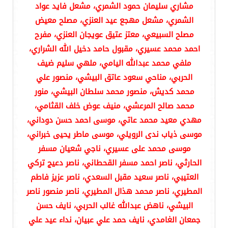
مشاري سليمان حمود الشمري، مشعل فايد عواد
الشمري، مشعل مهجع عيد العنزي، مصلح معيض
مصلح السبيعي، معتز عتيق عويجان العنزي، مفرح
احمد محمد عسيري، مقبول حامد دخيل الله الشراري،
ملفي محمد عبدالله اليامي، ملهي سليم ضيف
الحربي، مناحي سعود عاتق البيشي، منصور علي
محمد كديش، منصور محمد سلطان البيشي، منور
محمد صالح المرعشي، منيف عوض خلف القثامي،
مهدي معيد محمد عاتي، موسى احمد حسن دوداني،
موسى ذياب ندى الرويلي، موسى ماطر يحيى خبراني،
موسى محمد على عسيري، ناجي شعيان مسفر
الحارثي، ناصر احمد مسفر القحطاني، ناصر دعيج تركي
العتيبي، ناصر سعيد مقبل السعدي، ناصر عزيز فاطم
المطيري، ناصر محمد هذال المطيري، ناصر منصور ناصر
البيشي، ناهض عبدالله غالب الحربي، نايف حسن
جمعان الغامدي، نايف حمد علي عبيان، نداء عيد علي