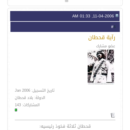
11-04-2006, 01:33 AM
6
#
رآية قحطان
عضو مشارك
تاريخ التسجيل: Jan 2006
الدولة: بلاد قحطان
المشاركات: 143
قحطان ثلاثة فخوذ رئيسيه: