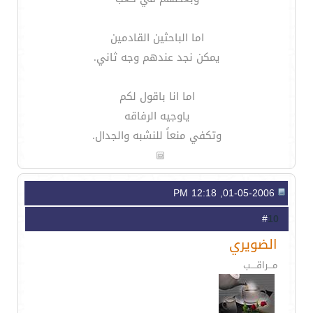
اما الباحثين القادمين
يمكن نجد عندهم وجه ثاني.
اما انا باقول لكم
ياوجيه الرفاقه
وتكفي منعاً للنشبه والجدال.
01-05-2006, 12:18 PM
10
#
الضويري
مـــراقــــب