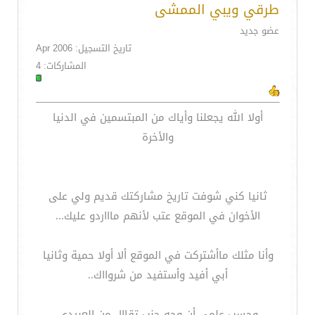
طرقي ويبي الممشى
عضو جديد
تاريخ التسجيل: Apr 2006
المشاركات: 4
أولا الله يجعلنا وأياك من المبتسمين في الدنيا
والأخرة
ثانيا كني شوفت تاريخ مشاركتك قديم ولي على
الأخوان في الموقع عتب لأنهم ماااردو عليك...
وأنا مثلك ماأشتركت في الموقع ألا أولا حمية وثانيا
أبي أفيد وأستفيد من شروااك..
وحسب علمي أن وجه جنب تقاال من العبيدي