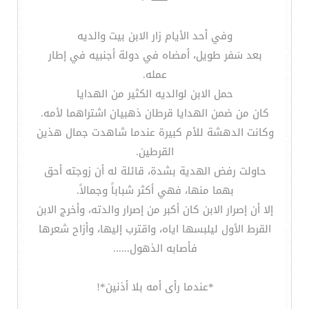
وفي أحد الأيام زار الابن بيت والديه
بعد سَفر طويل، أمضاه في دولة أجنبيه في إطار
عمله.
حمل الابن لوالديه الكثير من الهدايا
كان من ضمن الهدايا قرطان ذهبيان اشتراهما لأمه.
وكانت الدهشة للأم كبيرة عندما شاهدت جمال هذين
القرطين.
حاولت رفض الهدية بشدة، قائلة له أن زوجته أحق
بهما منها، فهي أكثر شباباً وجمالاً.
إلا أن إصرار الابن كان أكبر من إصرار والدته، وأخرج الابن
القرط الأول ليلبسها اياه، واقترب إليها، وأزاح شعرها
فأصابه الذهول......
*عندما رأى أمه بلا أذنين*!