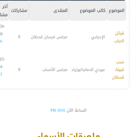
آخر
الموضوع
كاتب الموضوع
المنتدى
مشاركات
مشار
09-
قبائل
09
الإحبابي
مجلس فرسان قحطان
9
الحباب
16
10-
نسب
04
قبيلة
عبيدي الدمام/ابوزياد
مجلس الأنساب
9
32
قحطان
الساعة الآن
10:01 PM