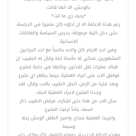
بالوحش، الا انها قالت:
*بحبك زى ما انت*.
رغم هذة الاعاقة الا ان اداؤه كان متميزا فى الدراسة،
حتى دخل كلية مرموقة، يدرس السياسة والعلاقات
الانسانية.
وفى احد الايام كان والده جالساً مع احد الجراحين
المشهورين، فحكى له مأساة ابنه وقال له الطبيب: ان
هناك عمليات نقل للاذنين، ولكنها فى حاجة لمتبرع.
فوافق الاب على اجراء العملية حينما يظهر اي متبرع.
وبعد فترة من الزمن، اتصل الطبيب بالاب، وقال: لقد
وجدنا المتبرع لاجراء العملية لابنك.
سال الاب من هذا حتى اشكره، فرفض الطبيب ذكر
اسمه، بناءاً لرغبت المتبرع.
واجريت العملية بنجاح، واصبح الطفل الوحش رجلا
وسيما.
وهذه الحالة الجديدة، دفعته للتفوق اكثر واكثر، حتى