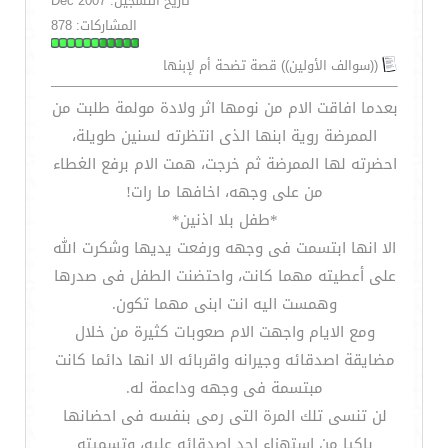
تاريخ التسجيل: Dec 2007
المشاركات: 878
((سوالف الأولين)) قصة تضحة أم لإبنها
بعدما افاقت الام من نومها اثر ولادة مولمة طلبت من
الممرضة روية ابنها الذى انتظرته لسنين طويلة،
احضرته لها الممرضة ثم خرجت، همت الام برفع الغطاء
من على وجهه، اخافها ما رات!
*طفل بلا اذنين*
الا انها ابتسمت فى وجهه ورفعت يديها وشكرت الله
على أعطيته مهما كانت، واحتضنت الطفل فى صدرها
وهمست اليه انت ابنى مهما تكون.
ومع الايام واجهت الام صعوبات كثيرة من خلال
مضايقة اصدقائه وجيرانه واقربائه الا انها دائما كانت
مبتسمة فى وجهه وداعمة له.
لن تنسى تلك المرة التى رمى بنفسه فى احضانها
باكيا من استهزاء احد اصدقائه عليه، وتسميته