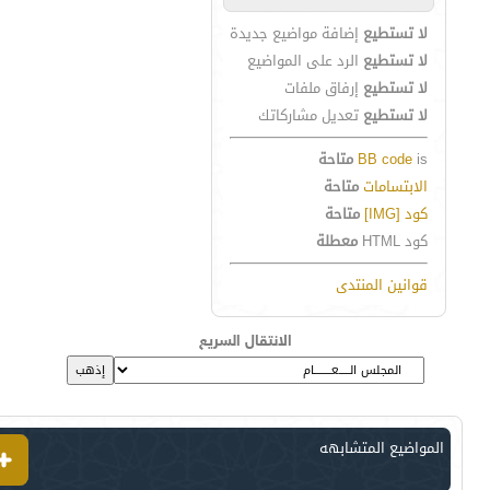
لا تستطيع
إضافة مواضيع جديدة
لا تستطيع
الرد على المواضيع
لا تستطيع
إرفاق ملفات
لا تستطيع
تعديل مشاركاتك
is
BB code
متاحة
الابتسامات
متاحة
كود [IMG]
متاحة
كود HTML
معطلة
قوانين المنتدى
الانتقال السريع
المواضيع المتشابهه