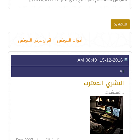
أدوات الموضوع
انواع عرض الموضوع
15-12-2016, 08:49 AM
1
#
البشري المغترب
..::منــشد::..