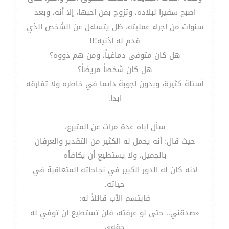
اصبح سفيرا لبلاده، وتزوج بمن احبها، إلا أنه، وبعد
سنوات من إجراء عمليته، ظل يتساءل عن الشخص الذي
قدم له أذنيه!!!
هل كان متوفى دماغياً، ومن هم ذووه؟
هل كان شخصاً مريضاً؟
أسئلة كثيرة، وبدون أجوبة دائما في خاطره ولا تفارقه
ابدا.
سأل أباه عدة مرات عن المتبرع،
حيث قال: أنه يحمل له الكثير من التقدير والعرفان
بالجميل، ولا يستطيع أن يكافأه
لأنه كان له الدور الكبير في نجاحاته المتعاقبة في
حياته.
فابتسم الأب قائلاً له:
«صدقني.. حتى لو عرفته، فلن تستطيع أن توفي له
حقه».