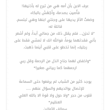
عرف الابن بأن أمه هي من تبرع له بأذنيها!
فأُصيبَ بصدمة، وأَجْهَشَ بالبكاء
وضعتْ الأمُ يديها على وجنتي ابنها وهي تبتسم.
قائلة له:
"لا تحزن... فلم يقلل ذلك من جمالي أبداً، ولم أشعر
بأني فقدتهما يوماً، فوالله انك لا تمشي فقط على
رجليك، إنما تخطو على قلبي أينما ذهبت.
*واخفض لهما جناح الذل من الرحمة وقل ربي
ارحمهما كما ربياني صغيرا*
يوجد كثير من الشباب لم يرفعوا حتى السماعة
للإتصال بوالديهم والسؤال عنهم .....
قلوب من حجر *ولا حول ولا قوة الا بالله العلي
العظيم*
سوالف الأوالين