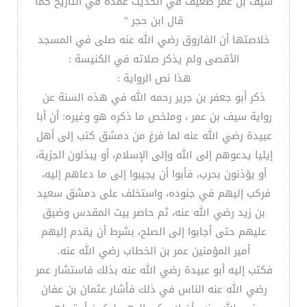
سيف بن عمر ضعيف في الحديث عمدة في التاريخ كما
قال ابن حجر "
خلاصتها أن الفاروق رضي الله عنه صلى في المسجد
الأقصى ولم يذكر صلاته في الكنيسة :
هذا نص الرواية :
ذكر أبو جعفر بن جرير رحمه الله في هذه السنة عن
رواية سيف بن عمر ، وملخص ما ذكره هو وغيره: أن أبا
عبيدة رضي الله عنه لما فرغ من دمشق كتب إلى أهل
إيليا يدعوهم إلى الله وإلى الإسلام، أو يبذلون الجزية،
أو يؤذنون بحرب، فأبوا أن يجيبوا إلى ما دعاهم إليه،
فركب إليهم في جنوده، واستخلف على دمشق سعيد
بن زيد رضي الله عنه، ثم حاصر بيت المقدس وضيق
عليهم حتى أجابوا إلى الصلح، بشرط أن يقدم إليهم
أمير المؤمنين عمر بن الخطاب رضي الله عنه.
فكتب إليه أبو عبيدة رضي الله عنه بذلك فاستشار عمر
رضي الله عنه الناس في ذلك فأشار عثمان بن عفان