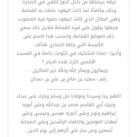
خرقة حيضتها من داخل الحوز لتلقى في الصخرة،
وذلك مكافأة لما كانت اليهود عاملت به القمامة
وهي المكان الذي كانت اليهود صلبوا فيه المصلوب،
فجعلوا يلقون على قبره القمامة فلأجل ذلك سمي
ذلك الموضع القمامة، وانسحب هذا الاسم على
الكنيسة التي بناها النصارى هنالك.
وأخيرا : لماذا التشكيك في الثوابت خاصة في المسجد
الأقصى كثرت هذه الايام ؟
ويمكرون ويمكر الله والله خير الماكرين .
رقم : سعيد بن صالح بن علي بن حمدان
__________________
اللهم ربنا وسيدنا ومولانا صل وسلم وبارك على عبدك
ونبيك أبي القاسم محمد بن عبدالله وعلى أبويه
إبراهيم ونوح وعلى أخويه موسى وعيسى وعلى
أمهات المؤمنين والخلفاء الراشدين وعلى الصحابة
أجمعين ومن سار على أثرهم إلى يوم الدين .