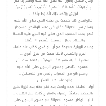
وَكَانَ مُصَلّى رَسُولِ اللّهِ صَلّى اللّهُ عَلَيْهِ وَسَلّمَ إذَا كَانَ
بِالْجِعِرّانَةِ، فَأَمّا هَذَا الْمَسْجِدُ الْأَدْنَى، فَبَنَاهُ رَجُلٌ مِنْ
قُرَيْشٍ وَاِتّخَذَ ذَلِكَ الْحَائِطَ عِنْدَهُ. ..
فالواقدي هنا يتحدث عن صلاة النبي صلى الله عليه
وسلم في الجعرانة وكان في عهد الواقدي مسجدان
فهو يحدد المسجد الذي صلى فيه النبي عليه الصلاة
والسلام وقال المسجد الأقصى = الأبعد ..
وهذه الرواية صحيحة مع أن الواقدي كذاب عند علماء
الجرح والتعديل لأنها صحت من طرق أخرى ...
المهم أخذ بعضهم هذه الرواية وجعلها عمدة أن
المسجد الأقصى ومسرى الرسول صلى الله عليه
وسلم هو في الجعرانة وليس في فلسطين ..
والرد على هذا الهذيان ..
أولا: الحادثة هذه وقعت بعد فتح مكة بعد غزوة حنين
بالتحديد وحادثة الإسراء والمعراج كانت قبل الهجرة ..
ثانيا : لوكان مسجد الجعرانة هو مسرى الرسول صلى