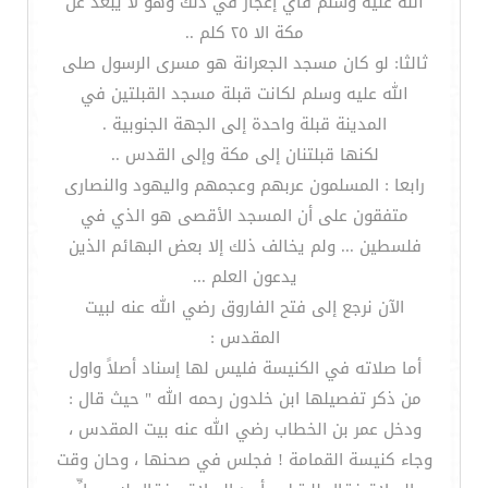
الله عليه وسلم فأي إعجاز في ذلك وهو لا يبعد عن
مكة الا ٢٥ كلم ..
ثالثا: لو كان مسجد الجعرانة هو مسرى الرسول صلى
الله عليه وسلم لكانت قبلة مسجد القبلتين في
المدينة قبلة واحدة إلى الجهة الجنوبية .
لكنها قبلتنان إلى مكة وإلى القدس ..
رابعا : المسلمون عربهم وعجمهم واليهود والنصارى
متفقون على أن المسجد الأقصى هو الذي في
فلسطين ... ولم يخالف ذلك إلا بعض البهائم الذين
يدعون العلم ...
الآن نرجع إلى فتح الفاروق رضي الله عنه لبيت
المقدس :
أما صلاته في الكنيسة فليس لها إسناد أصلاً واول
من ذكر تفصيلها ابن خلدون رحمه الله " حيث قال :
ودخل عمر بن الخطاب رضي الله عنه بيت المقدس ،
وجاء كنيسة القمامة ! فجلس في صحنها ، وحان وقت