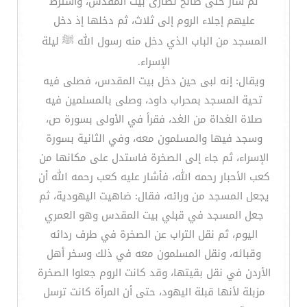
ثم سار حتى صالح نصارى بيت المقدس، واشترط
عليهم إجلاء الروم إلى ثلاث، ثم دخلها إذ دخل
المسجد من الباب الذي دخل منه رسول الله ﷺ ليلة
الإسراء.
ويقال: إنه لبى حين دخل بيت المقدس، فصلى فيه
تحية المسجد بمحراب داود، وصلى بالمسلمين فيه
صلاة الغداة من الغد، فقرأ في الأولى بسورة ص،
وسجد فيها والمسلمون معه، وفي الثانية بسورة
الإسراء، ثم جاء إلى الصخرة فاستدل على مكانها من
كعب الأحبار رحمه الله، فأشار عليه كعب رحمه الله أن
يجعل المسجد من ورائه، فقال: ضاهيت اليهودية، ثم
جعل المسجد في قبلي بيت المقدس وهو العمري
اليوم، ثم نقل التراب عن الصخرة في طرف ردائه
وقبائه، ونقل المسلمون معه في ذلك وسخر أهل
الأردن في نقل بقيتها، وقد كانت الروم جعلوا الصخرة
مزبلة لأنها قبلة اليهود، حتى أن المرأة كانت ترسل