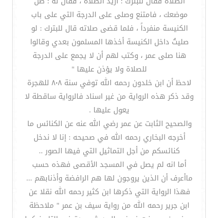
الصلاة فقال للبترك : أريد الصلاة ، فقال له : صلِّ
موضعك ، فامتنع وصلى على الدرجة التي على باب
الكنيسة منفرداً ، فلما قضى صلاته قال للبترك : لو
صليتُ داخل الكنيسة أخذها المسلمون بعدي وقالوا
هنا صلى عمر ، وكتب لهم أن لا يجمع على الدرجة
للصلاة ولا يؤذن عليها "
لاحظ أن ابن خلدون رحمه الله توفي سنة ٨٠٨ للهجرة
وقد ذكر هذه الرواية من غير اسناد فالرواية ساقطة لا
يعول عليها .
والصحيح الثابت عن عمر رضي الله عنه عن الكنائس ما
أخرجه البخاري رحمه الله في صحيحه : إنا لا ندخل
كنائسكم من أجل التماثيل التي فيها الصور ..
أما انه لم يصل في المسجد الأقصى فهذه حسب
ماأعرف أن الذين يروجون لها هم الرافضة وأذنابهم ...
فهذا الرواية التي ذكرها ابن كثير رحمه الله نقلا عن
ابن جرير رحمه الله من رواية سيف بن عمر " ملاحظة