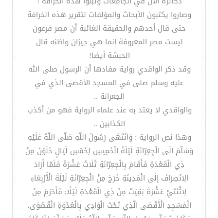
دكاترة الآن في الجامعات وتبنوا هذه الخرافة !
وصاروا يكتبون الأبحاث والمؤلفات لتقرير هذه الخرافة
حتى قال أحدهم والحقيقة الغائبة أن مصر فرعون
ليست مصر المعروفة إنما هي جيزان واظنه قال
الحبشة أيضا!
وقد ذكر الواقدي رواية مفادها أن الرسول صلى الله
عليه وسلم صلى في المسجد الأقصى الذي في
الجعرانة ..
والواقدي لا يعتد به عند علماء الرواية فهو من أكذب
الكذابين ..
وهذا نص الرواية : وَانْتَهَى رَسُولُ اللّهِ صَلّى اللّهُ عَلَيْهِ
وَسَلّمَ إلَى الْجِعِرّانَةِ لَيْلَةَ الْخَمِيسِ لِخَمْسِ لَيَالٍ خَلَوْنَ مِنْ
ذِي الْقَعْدَةِ فَأَقَامَ بِالْجِعِرّانَةِ ثَلَاثَ عَشْرَةَ فَلَمّا أَرَادَ
الِانْصِرَافَ إلَى الْمَدِينَةِ خَرَجَ مِنْ الْجِعِرّانَةِ لَيْلَةَ الْأَرْبِعَاءِ
لِاثْنَتَيْ عَشْرَةَ بَقِيَتْ مِنْ ذِي الْقَعْدَةِ لَيْلًا; فَأَحْرَمَ مِنْ
الْمَسْجِدِ الْأَقْصَى الّذِي تَحْتَ الْوَادِي بِالْعُدْوَةِ الْقُصْوَى،