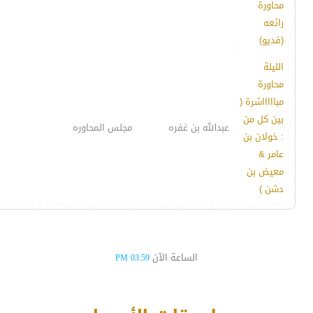
محاورة
رائعه
(فديو)
الليلة
محاورة
مباااااشرة (
بين كل من
عبدالله بن غفره
مجلس المحاوره
: خولان بن
عامر &
معيض بن
دشن )
الساعة الآن
03:59 PM