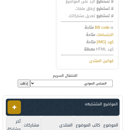
لا تستطيع
الرد على المواضيع
لا تستطيع
إرفاق ملفات
لا تستطيع
تعديل مشاركاتك
is
BB code
متاحة
الابتسامات
متاحة
كود [IMG]
متاحة
كود HTML
معطلة
قوانين المنتدى
الانتقال السريع
المواضيع المتشابهه
آخر
الموضوع
كاتب الموضوع
المنتدى
مشاركات
مشاركة