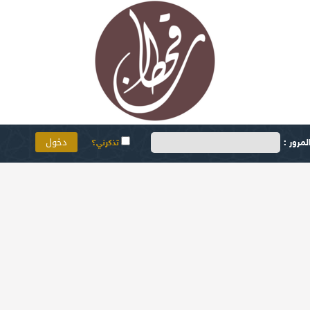
مرور :
تذكرني؟