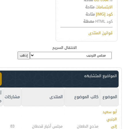
الابتسامات
متاحة
كود [IMG]
متاحة
كود HTML
معطلة
قوانين المنتدى
الانتقال السريع
المواضيع المتشابهه
آ
الموضوع
كاتب الموضوع
المنتدى
مشاركات
م
أبو سعيد
الجنبي
إلى
مذحج الطعان
مجلس أخبار قحطان
83