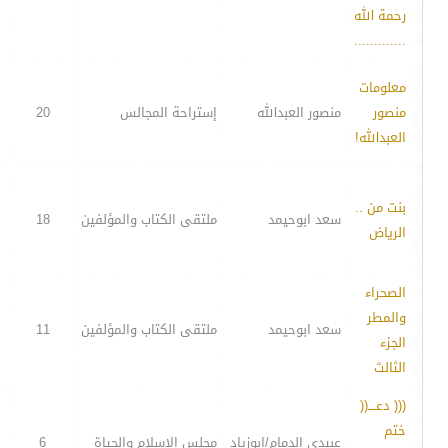
رحمة الله
.............
معلومات
منصور
منصور العبدالله
إستراحة المجالس
20
العبدالله!
بنت من ..
سعد ابوحيمد
ملتقى الكتاب والمؤلفين
18
الرياض
الصحراء
والمطر
سعد ابوحيمد
ملتقى الكتاب والمؤلفين
11
الجزء
الثالث
((( دعــــ((
ختم
عبيدي الدمام/ابوزياد
مجلس الإسلام والحياة
6