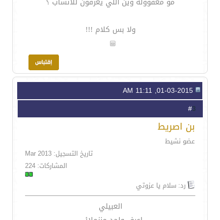
مو معقووله وين اللي يعرفون للانساب ؟
ولا بس كلام !!!
01-03-2015, 11:11 AM
3
#
بن اصريط
عضو نشيط
تاريخ التسجيل: Mar 2013
المشاركات: 224
رد: سلام يا عزوتي
العبيلي